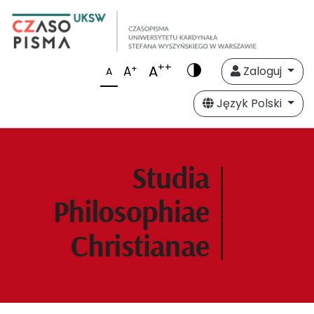
++
A
+
A
Zaloguj
A
Język Polski