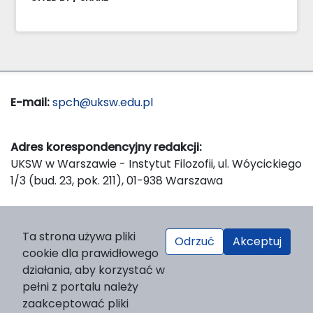
E-mail:
spch@uksw.edu.pl
Adres korespondencyjny redakcji:
UKSW w Warszawie - Instytut Filozofii, ul. Wóycickiego
1/3 (bud. 23, pok. 211), 01-938 Warszawa
Wydawca:
Ta strona używa pliki
Odrzuć
Akceptuj
Wydawnictwo Naukowe UKSW, ul. Dewajtis 5, domek
cookie dla prawidłowego
nr 2, 01-815 Warszawa
działania, aby korzystać w
Strona WWW Wydawnictwa
pełni z portalu należy
e-mail:
wydawnictwo@uksw.edu.pl
zaakceptować pliki