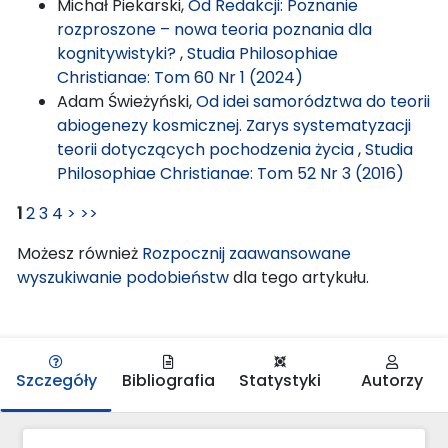
Michał Piekarski,
Od Redakcji: Poznanie
rozproszone – nowa teoria poznania dla
kognitywistyki?
,
Studia Philosophiae
Christianae: Tom 60 Nr 1 (2024)
Adam Świeżyński,
Od idei samorództwa do teorii
abiogenezy kosmicznej. Zarys systematyzacji
teorii dotyczących pochodzenia życia
,
Studia
Philosophiae Christianae: Tom 52 Nr 3 (2016)
1
2
3
4
>
>>
Możesz również
Rozpocznij zaawansowane
wyszukiwanie podobieństw
dla tego artykułu.
Szczegóły
Bibliografia
Statystyki
Autorzy