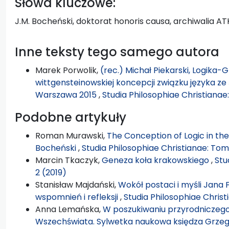
Słowa kluczowe:
J.M. Bocheński, doktorat honoris causa, archiwalia AT
Inne teksty tego samego autora
Marek Porwolik,
(rec.) Michał Piekarski, Logik
wittgensteinowskiej koncepcji związku języka 
Warszawa 2015
,
Studia Philosophiae Christianae:
Podobne artykuły
Roman Murawski,
The Conception of Logic in th
Bocheński
,
Studia Philosophiae Christianae: Tom 
Marcin Tkaczyk,
Geneza koła krakowskiego
,
Stu
2 (2019)
Stanisław Majdański,
Wokół postaci i myśli Jana
wspomnień i refleksji
,
Studia Philosophiae Christ
Anna Lemańska,
W poszukiwaniu przyrodniczego,
Wszechświata. Sylwetka naukowa księdza Grze