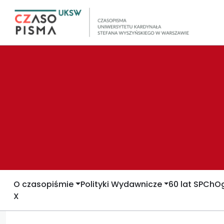
O czasopiśmie
Polityki Wydawnicze
60 lat SPCh
Og
X