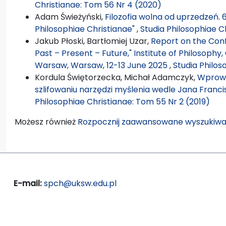
Christianae: Tom 56 Nr 4 (2020)
Adam Świeżyński,
Filozofia wolna od uprzedzeń. 
Philosophiae Christianae"
,
Studia Philosophiae C
Jakub Płoski, Bartłomiej Uzar,
Report on the Conf
Past – Present – Future," Institute of Philosophy,
Warsaw, Warsaw, 12-13 June 2025
,
Studia Philos
Kordula Świętorzecka, Michał Adamczyk,
Wprowa
szlifowaniu narzędzi myślenia wedle Jana Fran
Philosophiae Christianae: Tom 55 Nr 2 (2019)
Możesz również
Rozpocznij zaawansowane wyszukiwa
E-mail:
spch@uksw.edu.pl