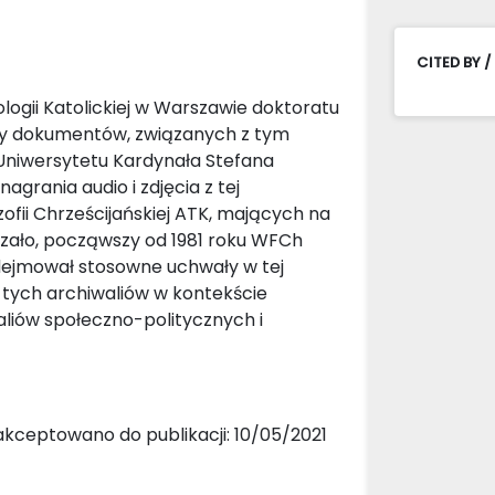
CITED BY /
logii Katolickiej w Warszawie doktoratu
dy dokumentów, związanych z tym
Uniwersytetu Kardynała Stefana
grania audio i zdjęcia z tej
ofii Chrześcijańskiej ATK, mających na
kazało, począwszy od 1981 roku WFCh
odejmował stosowne uchwały w tej
e tych archiwaliów w kontekście
liów społeczno-politycznych i
akceptowano do publikacji: 10/05/2021