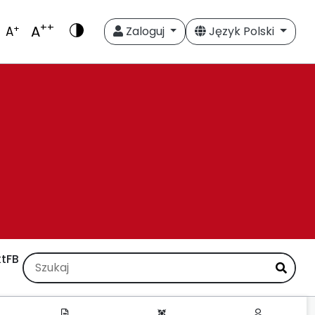
++
A
+
A
Zaloguj
Język Polski
t
FB