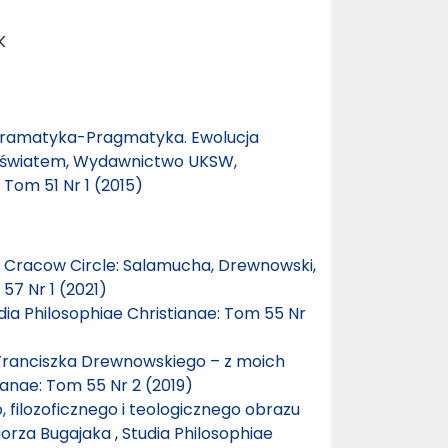
K
a-Gramatyka-Pragmatyka. Ewolucja
ze światem, Wydawnictwo UKSW,
 Tom 51 Nr 1 (2015)
e Cracow Circle: Salamucha, Drewnowski,
57 Nr 1 (2021)
dia Philosophiae Christianae: Tom 55 Nr
 Franciszka Drewnowskiego – z moich
ianae: Tom 55 Nr 2 (2019)
 filozoficznego i teologicznego obrazu
gorza Bugajaka
,
Studia Philosophiae