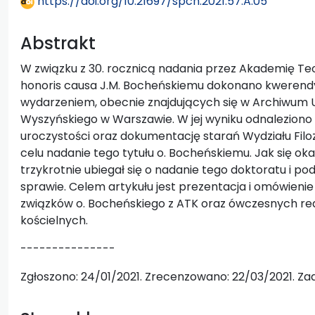
https://doi.org/10.21697/spch.2021.57.A.05
Abstrakt
W związku z 30. rocznicą nadania przez Akademię Teo
honoris causa J.M. Bocheńskiemu dokonano kweren
wydarzeniem, obecnie znajdujących się w Archiwum 
Wyszyńskiego w Warszawie. W jej wyniku odnaleziono na
uroczystości oraz dokumentację starań Wydziału Filoz
celu nadanie tego tytułu o. Bocheńskiemu. Jak się o
trzykrotnie ubiegał się o nadanie tego doktoratu i p
sprawie. Celem artykułu jest prezentacja i omówieni
związków o. Bocheńskiego z ATK oraz ówczesnych rea
kościelnych.
---------------
Zgłoszono: 24/01/2021. Zrecenzowano: 22/03/2021. Za