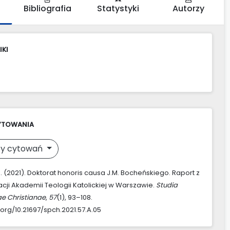
Bibliografia
Statystyki
Autorzy
IKI
YTOWANIA
y cytowań
M. (2021). Doktorat honoris causa J.M. Bocheńskiego. Raport z
ji Akademii Teologii Katolickiej w Warszawie.
Studia
ae Christianae
,
57
(1), 93–108.
.org/10.21697/spch.2021.57.A.05