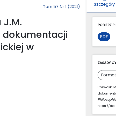
Szczegóły
Tom 57 Nr 1 (2021)
 J.M.
POBIERZ PL
z dokumentacji
PDF
ickiej w
ZASADY C
Format
Porwolik, 
dokumentac
Philosophi
https://doi