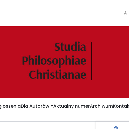
A
łoszenia
Dla Autorów
Aktualny numer
Archiwum
Kontak