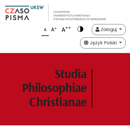
++
A
+
A
Zaloguj
A
Język Polski