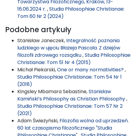
Towarzystwa Filozoficznego, Kraków, 13-
16.06.2024 r.
,
Studia Philosophiae Christianae:
Tom 60 Nr 2 (2024)
Podobne artykuły
Stanisław Janeczek,
Integralność poznania
ludzkiego w ujęciu Błażeja Pascala. Z dziejów
filozofii zdrowego rozsądku
,
Studia Philosophiae
Christianae: Tom 51 Nr 4 (2015)
Michał Piekarski,
One or many normativities?
,
Studia Philosophiae Christianae: Tom 54 Nr 1
(2018)
Kingsley Mbamara Sebastine,
Stanisław
Kamiński’s Philosophy as Christian Philosophy
,
Studia Philosophiae Christianae: Tom 57 Nr 2
(2021)
Adam Świeżyński,
Filozofia wolna od uprzedzeń.
60 lat czasopisma filozoficznego "Studia
Philosophiae Christianae"
,
Studia Philosophiae