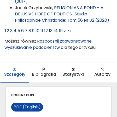
(2017)
Jacek Grzybowski,
RELIGION AS A BOND – A
DELUSIVE HOPE OF POLITICS
,
Studia
Philosophiae Christianae: Tom 56 Nr S2 (2020)
1
2
3
4
5
6
7
8
9
10
11
12
13
14
15
>
>>
Możesz również
Rozpocznij zaawansowane
wyszukiwanie podobieństw
dla tego artykułu.
Szczegóły
Bibliografia
Statystyki
Autorzy
POBIERZ PLIKI
PDF (English)