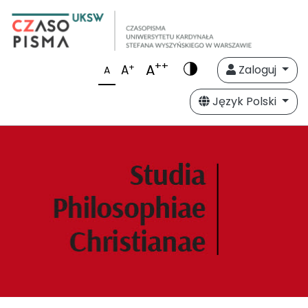
++
A
+
A
Zaloguj
A
Język Polski