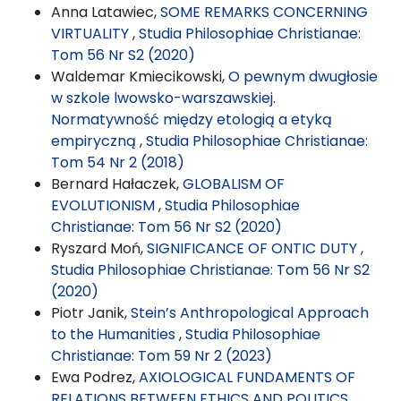
Anna Latawiec,
SOME REMARKS CONCERNING
VIRTUALITY
,
Studia Philosophiae Christianae:
Tom 56 Nr S2 (2020)
Waldemar Kmiecikowski,
O pewnym dwugłosie
w szkole lwowsko-warszawskiej.
Normatywność między etologią a etyką
empiryczną
,
Studia Philosophiae Christianae:
Tom 54 Nr 2 (2018)
Bernard Hałaczek,
GLOBALISM OF
EVOLUTIONISM
,
Studia Philosophiae
Christianae: Tom 56 Nr S2 (2020)
Ryszard Moń,
SIGNIFICANCE OF ONTIC DUTY
,
Studia Philosophiae Christianae: Tom 56 Nr S2
(2020)
Piotr Janik,
Stein’s Anthropological Approach
to the Humanities
,
Studia Philosophiae
Christianae: Tom 59 Nr 2 (2023)
Ewa Podrez,
AXIOLOGICAL FUNDAMENTS OF
RELATIONS BETWEEN ETHICS AND POLITICS
,