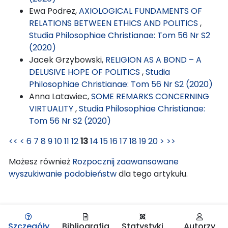
Ewa Podrez,
AXIOLOGICAL FUNDAMENTS OF
RELATIONS BETWEEN ETHICS AND POLITICS
,
Studia Philosophiae Christianae: Tom 56 Nr S2
(2020)
Jacek Grzybowski,
RELIGION AS A BOND – A
DELUSIVE HOPE OF POLITICS
,
Studia
Philosophiae Christianae: Tom 56 Nr S2 (2020)
Anna Latawiec,
SOME REMARKS CONCERNING
VIRTUALITY
,
Studia Philosophiae Christianae:
Tom 56 Nr S2 (2020)
<<
<
6
7
8
9
10
11
12
13
14
15
16
17
18
19
20
>
>>
Możesz również
Rozpocznij zaawansowane
wyszukiwanie podobieństw
dla tego artykułu.
Szczegóły
Bibliografia
Statystyki
Autorzy