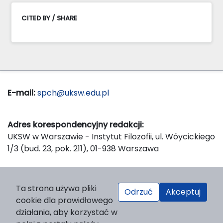
CITED BY / SHARE
E-mail:
spch@uksw.edu.pl
Adres korespondencyjny redakcji:
UKSW w Warszawie - Instytut Filozofii, ul. Wóycickiego
1/3 (bud. 23, pok. 211), 01-938 Warszawa
Wydawca:
Ta strona używa pliki
Odrzuć
Akceptuj
Wydawnictwo Naukowe UKSW, ul. Dewajtis 5, domek
cookie dla prawidłowego
nr 2, 01-815 Warszawa
działania, aby korzystać w
Strona WWW Wydawnictwa