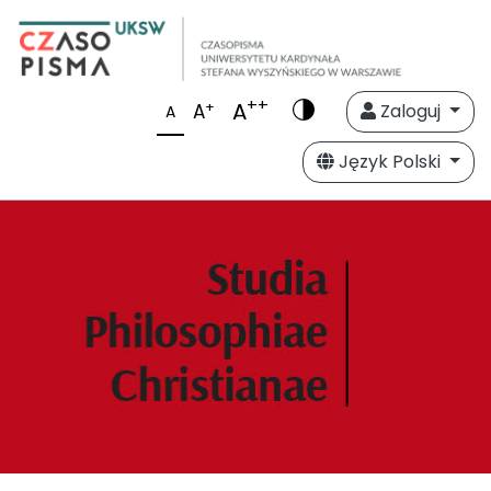
++
A
+
A
Zaloguj
A
Język Polski