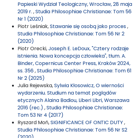
Papieski Wydział Teologiczny, Wrocław, 28 maja
2019 r.
,
Studia Philosophiae Christianae: Tom 56
Nr 1 (2020)
Piotr Leśniak,
Stawanie się osobą jako proces
,
Studia Philosophiae Christianae: Tom 56 Nr 2
(2020)
Piotr Orecki,
Joseph E. LeDoux, "Cztery rodzaje
istnienia. Nowa koncepcja człowieka", tłum. A.
Binder, Copernicus Center Press, Kraków 2024,
ss. 356
,
Studia Philosophiae Christianae: Tom 61
Nr 2 (2025)
Julia Rejewska,
Sylwia Kłosowicz, O wierności
wydarzeniu. Studium na temat poglądów
etycznych Alaina Badiou, Liberi Libri, Warszawa
2016 (rec.)
,
Studia Philosophiae Christianae:
Tom 53 Nr 4 (2017)
Ryszard Moń,
SIGNIFICANCE OF ONTIC DUTY
,
Studia Philosophiae Christianae: Tom 56 Nr S2
(2020)