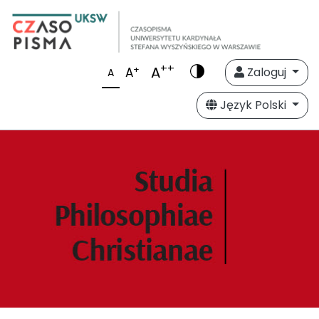
++
A
+
A
Zaloguj
A
Język Polski