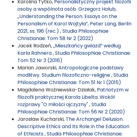
Karolina Tytko,
Personalistyczny projekt filozofii
osoby a wspólnota osób. Grzegorz Hołub,
„Understanding the Person. Essays on the
Personalism of Karol Wojtyła”, Peter Lang, Berlin
2021, ss. 196 (rec.)
,
Studia Philosophiae
Christianae: Tom 58 Nr 2 (2022)
Jacek Rodzeń,
„Mieszkańcy gwiazd” według
Karla Rahnera
,
Studia Philosophiae Christianae:
Tom 52 Nr 3 (2016)
Marian Jaworski,
Antropologiczne podstawy
modlitwy. Studium filozoficzno-religijne
,
Studia
Philosophiae Christianae: Tom 51 Nr 1 (2015)
Magdalena Woźniewska-Działak,
Patriotyzm w
filozofii praktycznej Karola Libelta. Wokół
rozprawy "O miłości ojczyzny"
,
Studia
Philosophiae Christianae: Tom 56 Nr 2 (2020)
Jarosław Kucharski,
The Archangel Delusion.
Descriptive Ethics and Its Role in the Education
of Ethicists
,
Studia Philosophiae Christianae: