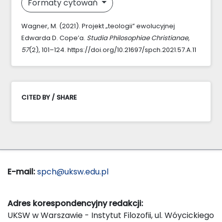
Formaty cytowań
Wagner, M. (2021). Projekt „teologii” ewolucyjnej
Edwarda D. Cope’a.
Studia Philosophiae Christianae
,
57
(2), 101–124. https://doi.org/10.21697/spch.2021.57.A.11
CITED BY / SHARE
E-mail:
spch@uksw.edu.pl
Adres korespondencyjny redakcji:
UKSW w Warszawie - Instytut Filozofii, ul. Wóycickiego