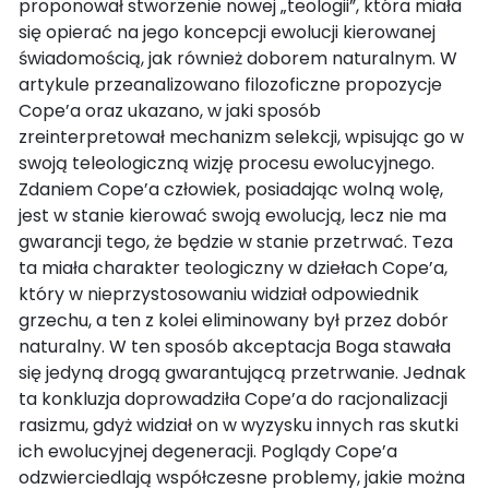
proponował stworzenie nowej „teologii”, która miała
się opierać na jego koncepcji ewolucji kierowanej
świadomością, jak również doborem naturalnym. W
artykule przeanalizowano filozoficzne propozycje
Cope’a oraz ukazano, w jaki sposób
zreinterpretował mechanizm selekcji, wpisując go w
swoją teleologiczną wizję procesu ewolucyjnego.
Zdaniem Cope’a człowiek, posiadając wolną wolę,
jest w stanie kierować swoją ewolucją, lecz nie ma
gwarancji tego, że będzie w stanie przetrwać. Teza
ta miała charakter teologiczny w dziełach Cope’a,
który w nieprzystosowaniu widział odpowiednik
grzechu, a ten z kolei eliminowany był przez dobór
naturalny. W ten sposób akceptacja Boga stawała
się jedyną drogą gwarantującą przetrwanie. Jednak
ta konkluzja doprowadziła Cope’a do racjonalizacji
rasizmu, gdyż widział on w wyzysku innych ras skutki
ich ewolucyjnej degeneracji. Poglądy Cope’a
odzwierciedlają współczesne problemy, jakie można