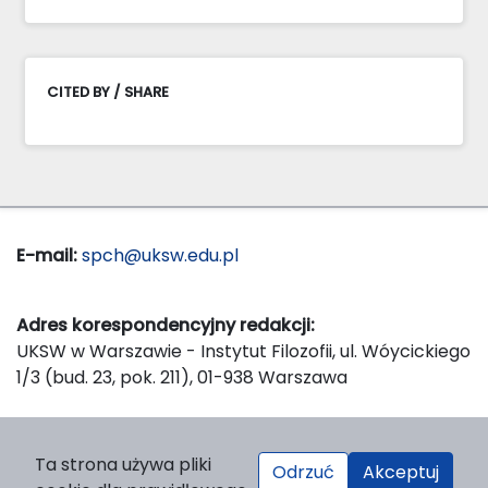
CITED BY / SHARE
E-mail:
spch@uksw.edu.pl
Adres korespondencyjny redakcji:
UKSW w Warszawie - Instytut Filozofii, ul. Wóycickiego
1/3 (bud. 23, pok. 211), 01-938 Warszawa
Wydawca:
Ta strona używa pliki
Odrzuć
Akceptuj
Wydawnictwo Naukowe UKSW, ul. Dewajtis 5, domek