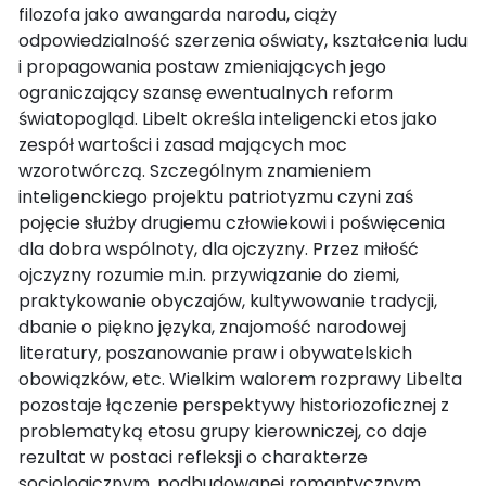
filozofa jako awangarda narodu, ciąży
odpowiedzialność szerzenia oświaty, kształcenia ludu
i propagowania postaw zmieniających jego
ograniczający szansę ewentualnych reform
światopogląd. Libelt określa inteligencki etos jako
zespół wartości i zasad mających moc
wzorotwórczą. Szczególnym znamieniem
inteligenckiego projektu patriotyzmu czyni zaś
pojęcie służby drugiemu człowiekowi i poświęcenia
dla dobra wspólnoty, dla ojczyzny. Przez miłość
ojczyzny rozumie m.in. przywiązanie do ziemi,
praktykowanie obyczajów, kultywowanie tradycji,
dbanie o piękno języka, znajomość narodowej
literatury, poszanowanie praw i obywatelskich
obowiązków, etc. Wielkim walorem rozprawy Libelta
pozostaje łączenie perspektywy historiozoficznej z
problematyką etosu grupy kierowniczej, co daje
rezultat w postaci refleksji o charakterze
socjologicznym, podbudowanej romantycznym