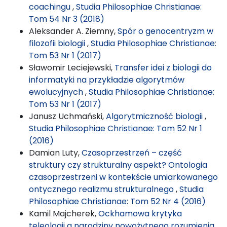
coachingu
,
Studia Philosophiae Christianae:
Tom 54 Nr 3 (2018)
Aleksander A. Ziemny,
Spór o genocentryzm w
filozofii biologii
,
Studia Philosophiae Christianae:
Tom 53 Nr 1 (2017)
Sławomir Leciejewski,
Transfer idei z biologii do
informatyki na przykładzie algorytmów
ewolucyjnych
,
Studia Philosophiae Christianae:
Tom 53 Nr 1 (2017)
Janusz Uchmański,
Algorytmiczność biologii
,
Studia Philosophiae Christianae: Tom 52 Nr 1
(2016)
Damian Luty,
Czasoprzestrzeń – część
struktury czy strukturalny aspekt? Ontologia
czasoprzestrzeni w kontekście umiarkowanego
ontycznego realizmu strukturalnego
,
Studia
Philosophiae Christianae: Tom 52 Nr 4 (2016)
Kamil Majcherek,
Ockhamowa krytyka
teleologii a narodziny nowożytnego rozumienia