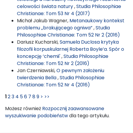
celowości świata natury
,
Studia Philosophiae
Christianae: Tom 53 Nr 4 (2017)
Michał Jakub Wagner,
Metanaukowy kontekst
problemu „brakującego ogniwa”
,
Studia
Philosophiae Christianae: Tom 52 Nr 2 (2016)
Dariusz Kucharski,
Samuela Duclosa krytyka
filozofii korpuskularnej Roberta Boyle’a. Spór o
koncepcję ‘chemii'
,
Studia Philosophiae
Christianae: Tom 52 Nr 2 (2016)
Jan Czerniawski,
O pewnym założeniu
twierdzenia Bella
,
Studia Philosophiae
Christianae: Tom 52 Nr 4 (2016)
1
2
3
4
5
6
7
8
9
>
>>
Możesz również
Rozpocznij zaawansowane
wyszukiwanie podobieństw
dla tego artykułu.