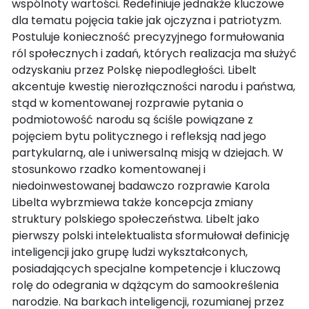
wspólnoty wartości. Redefiniuje jednakże kluczowe
dla tematu pojęcia takie jak ojczyzna i patriotyzm.
Postuluje konieczność precyzyjnego formułowania
ról społecznych i zadań, których realizacja ma służyć
odzyskaniu przez Polskę niepodległości. Libelt
akcentuje kwestię nierozłączności narodu i państwa,
stąd w komentowanej rozprawie pytania o
podmiotowość narodu są ściśle powiązane z
pojęciem bytu politycznego i refleksją nad jego
partykularną, ale i uniwersalną misją w dziejach. W
stosunkowo rzadko komentowanej i
niedoinwestowanej badawczo rozprawie Karola
Libelta wybrzmiewa także koncepcja zmiany
struktury polskiego społeczeństwa. Libelt jako
pierwszy polski intelektualista sformułował definicję
inteligencji jako grupę ludzi wykształconych,
posiadających specjalne kompetencje i kluczową
rolę do odegrania w dążącym do samookreślenia
narodzie. Na barkach inteligencji, rozumianej przez