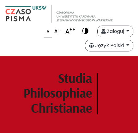
++
A
+
A
Zaloguj
A
Język Polski