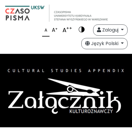
++
A
+
A
Zaloguj
A
Język Polski