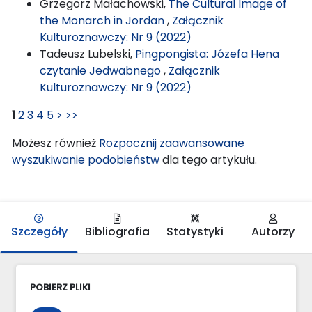
Grzegorz Małachowski,
The Cultural Image of
the Monarch in Jordan
,
Załącznik
Kulturoznawczy: Nr 9 (2022)
Tadeusz Lubelski,
Pingpongista: Józefa Hena
czytanie Jedwabnego
,
Załącznik
Kulturoznawczy: Nr 9 (2022)
1
2
3
4
5
>
>>
Możesz również
Rozpocznij zaawansowane
wyszukiwanie podobieństw
dla tego artykułu.
Szczegóły
Bibliografia
Statystyki
Autorzy
POBIERZ PLIKI