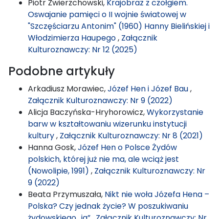
Piotr Zwierzchowski,
Krajobraz z czołgiem.
Oswajanie pamięci o II wojnie światowej w
"Szczęściarzu Antonim" (1960) Hanny Bielińskiej i
Włodzimierza Haupego
,
Załącznik
Kulturoznawczy: Nr 12 (2025)
Podobne artykuły
Arkadiusz Morawiec,
Józef Hen i Józef Bau
,
Załącznik Kulturoznawczy: Nr 9 (2022)
Alicja Baczyńska-Hryhorowicz,
Wykorzystanie
barw w kształtowaniu wizerunku instytucji
kultury
,
Załącznik Kulturoznawczy: Nr 8 (2021)
Hanna Gosk,
Józef Hen o Polsce Żydów
polskich, której już nie ma, ale wciąż jest
(Nowolipie, 1991)
,
Załącznik Kulturoznawczy: Nr
9 (2022)
Beata Przymuszała,
Nikt nie woła Józefa Hena –
Polska? Czy jednak życie? W poszukiwaniu
żydowskiego „ja”
,
Załącznik Kulturoznawczy: Nr