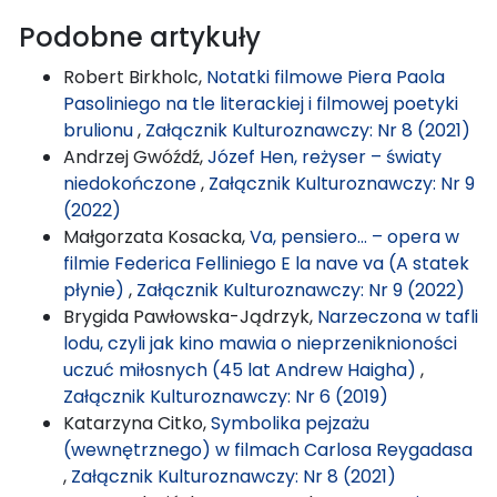
Podobne artykuły
Robert Birkholc,
Notatki filmowe Piera Paola
Pasoliniego na tle literackiej i filmowej poetyki
brulionu
,
Załącznik Kulturoznawczy: Nr 8 (2021)
Andrzej Gwóźdź,
Józef Hen, reżyser – światy
niedokończone
,
Załącznik Kulturoznawczy: Nr 9
(2022)
Małgorzata Kosacka,
Va, pensiero… – opera w
filmie Federica Felliniego E la nave va (A statek
płynie)
,
Załącznik Kulturoznawczy: Nr 9 (2022)
Brygida Pawłowska-Jądrzyk,
Narzeczona w tafli
lodu, czyli jak kino mawia o nieprzeniknioności
uczuć miłosnych (45 lat Andrew Haigha)
,
Załącznik Kulturoznawczy: Nr 6 (2019)
Katarzyna Citko,
Symbolika pejzażu
(wewnętrznego) w filmach Carlosa Reygadasa
,
Załącznik Kulturoznawczy: Nr 8 (2021)