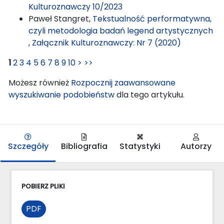
Kulturoznawczy 10/2023
Paweł Stangret,
Tekstualność performatywna,
czyli metodologia badań legend artystycznych
,
Załącznik Kulturoznawczy: Nr 7 (2020)
1
2
3
4
5
6
7
8
9
10
>
>>
Możesz również
Rozpocznij zaawansowane
wyszukiwanie podobieństw
dla tego artykułu.
Szczegóły
Bibliografia
Statystyki
Autorzy
POBIERZ PLIKI
PDF