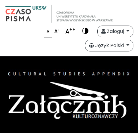
++
A
+
A
Zaloguj
A
Język Polski