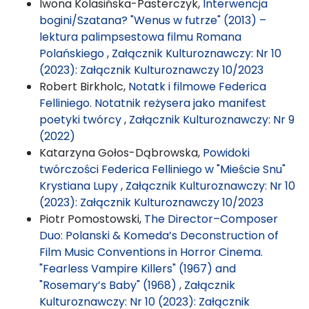
Iwona Kolasińska-Pasterczyk,
Interwencja
bogini/Szatana? "Wenus w futrze" (2013) –
lektura palimpsestowa filmu Romana
Polańskiego
,
Załącznik Kulturoznawczy: Nr 10
(2023): Załącznik Kulturoznawczy 10/2023
Robert Birkholc,
Notatk i filmowe Federica
Felliniego. Notatnik reżysera jako manifest
poetyki twórcy
,
Załącznik Kulturoznawczy: Nr 9
(2022)
Katarzyna Gołos-Dąbrowska,
Powidoki
twórczości Federica Felliniego w "Mieście Snu"
Krystiana Lupy
,
Załącznik Kulturoznawczy: Nr 10
(2023): Załącznik Kulturoznawczy 10/2023
Piotr Pomostowski,
The Director–Composer
Duo: Polanski & Komeda’s Deconstruction of
Film Music Conventions in Horror Cinema.
"Fearless Vampire Killers" (1967) and
"Rosemary’s Baby" (1968)
,
Załącznik
Kulturoznawczy: Nr 10 (2023): Załącznik