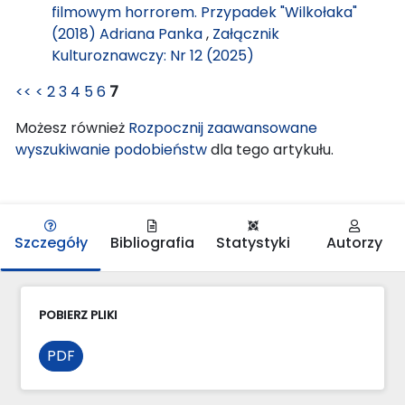
filmowym horrorem. Przypadek "Wilkołaka"
(2018) Adriana Panka
,
Załącznik
Kulturoznawczy: Nr 12 (2025)
<<
<
2
3
4
5
6
7
Możesz również
Rozpocznij zaawansowane
wyszukiwanie podobieństw
dla tego artykułu.
Szczegóły
Bibliografia
Statystyki
Autorzy
POBIERZ PLIKI
PDF