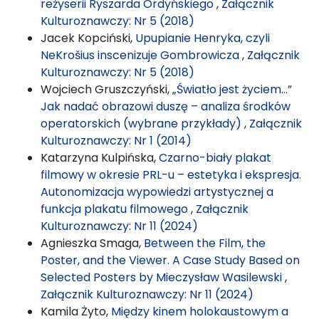
reżyserii Ryszarda Ordyńskiego
,
Załącznik
Kulturoznawczy: Nr 5 (2018)
Jacek Kopciński,
Upupianie Henryka, czyli
NeKrošius inscenizuje Gombrowicza
,
Załącznik
Kulturoznawczy: Nr 5 (2018)
Wojciech Gruszczyński,
„Światło jest życiem…”
Jak nadać obrazowi duszę – analiza środków
operatorskich (wybrane przykłady)
,
Załącznik
Kulturoznawczy: Nr 1 (2014)
Katarzyna Kulpińska,
Czarno-biały plakat
filmowy w okresie PRL-u – estetyka i ekspresja.
Autonomizacja wypowiedzi artystycznej a
funkcja plakatu filmowego
,
Załącznik
Kulturoznawczy: Nr 11 (2024)
Agnieszka Smaga,
Between the Film, the
Poster, and the Viewer. A Case Study Based on
Selected Posters by Mieczysław Wasilewski
,
Załącznik Kulturoznawczy: Nr 11 (2024)
Kamila Żyto,
Między kinem holokaustowym a