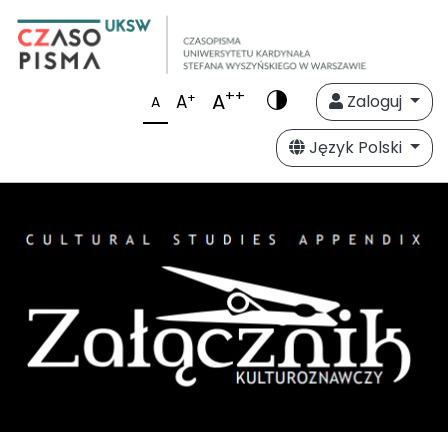
++
A
+
A
Zaloguj
A
Język Polski