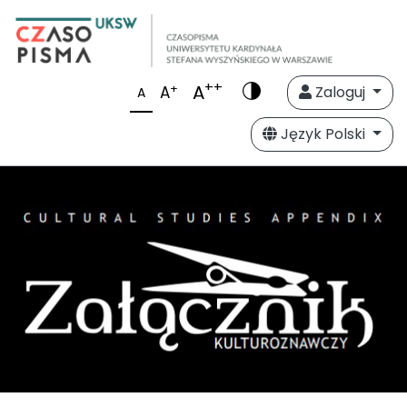
++
A
+
A
Zaloguj
A
Język Polski