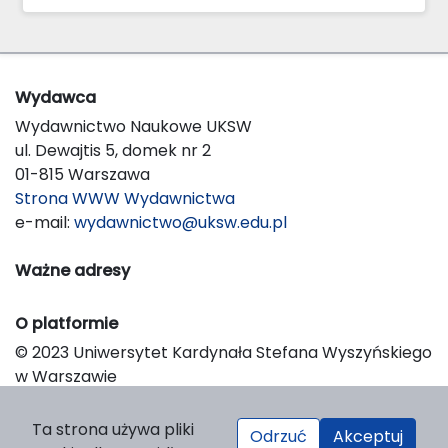
Wydawca
Wydawnictwo Naukowe UKSW
ul. Dewajtis 5, domek nr 2
01-815 Warszawa
Strona WWW Wydawnictwa
e-mail:
wydawnictwo@uksw.edu.pl
Ważne adresy
O platformie
© 2023 Uniwersytet Kardynała Stefana Wyszyńskiego
w Warszawie
Support & Customization by LIBCOM
Platform & Workflow by OJS/PKP
Ta strona używa pliki
Odrzuć
Akceptuj