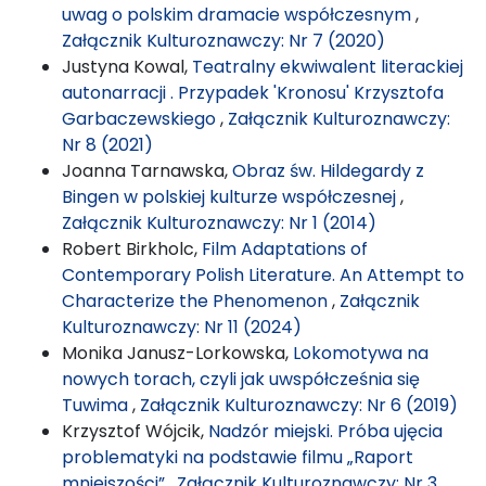
uwag o polskim dramacie współczesnym
,
Załącznik Kulturoznawczy: Nr 7 (2020)
Justyna Kowal,
Teatralny ekwiwalent literackiej
autonarracji . Przypadek 'Kronosu' Krzysztofa
Garbaczewskiego
,
Załącznik Kulturoznawczy:
Nr 8 (2021)
Joanna Tarnawska,
Obraz św. Hildegardy z
Bingen w polskiej kulturze współczesnej
,
Załącznik Kulturoznawczy: Nr 1 (2014)
Robert Birkholc,
Film Adaptations of
Contemporary Polish Literature. An Attempt to
Characterize the Phenomenon
,
Załącznik
Kulturoznawczy: Nr 11 (2024)
Monika Janusz-Lorkowska,
Lokomotywa na
nowych torach, czyli jak uwspółcześnia się
Tuwima
,
Załącznik Kulturoznawczy: Nr 6 (2019)
Krzysztof Wójcik,
Nadzór miejski. Próba ujęcia
problematyki na podstawie filmu „Raport
mniejszości”
,
Załącznik Kulturoznawczy: Nr 3