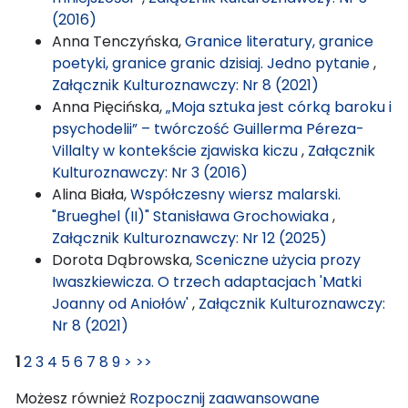
(2016)
Anna Tenczyńska,
Granice literatury, granice
poetyki, granice granic dzisiaj. Jedno pytanie
,
Załącznik Kulturoznawczy: Nr 8 (2021)
Anna Pięcińska,
„Moja sztuka jest córką baroku i
psychodelii” – twórczość Guillerma Péreza-
Villalty w kontekście zjawiska kiczu
,
Załącznik
Kulturoznawczy: Nr 3 (2016)
Alina Biała,
Współczesny wiersz malarski.
"Brueghel (II)" Stanisława Grochowiaka
,
Załącznik Kulturoznawczy: Nr 12 (2025)
Dorota Dąbrowska,
Sceniczne użycia prozy
Iwaszkiewicza. O trzech adaptacjach 'Matki
Joanny od Aniołów'
,
Załącznik Kulturoznawczy:
Nr 8 (2021)
1
2
3
4
5
6
7
8
9
>
>>
Możesz również
Rozpocznij zaawansowane