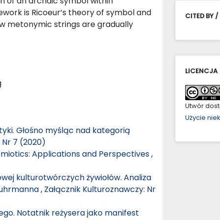
ion of an archaic symbol within
work is Ricoeur’s theory of symbol and
CITED BY /
w metonymic strings are gradually
LICENCJA
g
Utwór dostę
Użycie ni
yki. Głośno myśląc nad kategorią
 Nr 7 (2020)
emiotics: Applications and Perspectives
,
owej kulturotwórczych żywiołów. Analiza
 Luhrmanna
,
Załącznik Kulturoznawczy: Nr
iego. Notatnik reżysera jako manifest