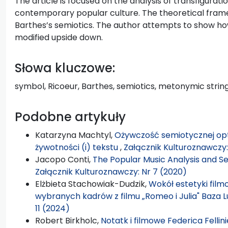
The article is focused on the analysis of transfigurat
contemporary popular culture. The theoretical frame
Barthes’s semiotics. The author attempts to show ho
modified upside down.
Słowa kluczowe:
symbol, Ricoeur, Barthes, semiotics, metonymic strin
Podobne artykuły
Katarzyna Machtyl,
Ożywczość semiotycznej opt
żywotności (i) tekstu
,
Załącznik Kulturoznawczy:
Jacopo Conti,
The Popular Music Analysis and S
Załącznik Kulturoznawczy: Nr 7 (2020)
Elżbieta Stachowiak-Dudzik,
Wokół estetyki film
wybranych kadrów z filmu „Romeo i Julia" Baza
11 (2024)
Robert Birkholc,
Notatk i filmowe Federica Fellin