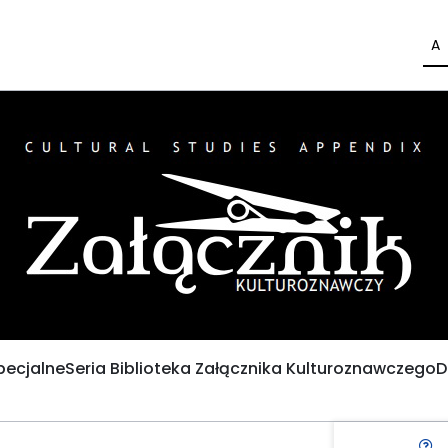
A
pecjalne
Seria Biblioteka Załącznika Kulturoznawczego
D