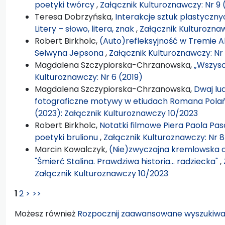
poetyki twórcy
,
Załącznik Kulturoznawczy: Nr 9 
Teresa Dobrzyńska,
Interakcje sztuk plastycznyc
Litery – słowo, litera, znak
,
Załącznik Kulturoznaw
Robert Birkholc,
(Auto)refleksyjność w Tremie A
Selwyna Jepsona
,
Załącznik Kulturoznawczy: Nr
Magdalena Szczypiorska-Chrzanowska,
„Wszysc
Kulturoznawczy: Nr 6 (2019)
Magdalena Szczypiorska-Chrzanowska,
Dwaj lud
fotograficzne motywy w etiudach Romana Pola
(2023): Załącznik Kulturoznawczy 10/2023
Robert Birkholc,
Notatki filmowe Piera Paola Pasol
poetyki brulionu
,
Załącznik Kulturoznawczy: Nr 8
Marcin Kowalczyk,
(Nie)zwyczajna kremlowska co
"Śmierć Stalina. Prawdziwa historia… radziecka"
,
Załącznik Kulturoznawczy 10/2023
1
2
>
>>
Możesz również
Rozpocznij zaawansowane wyszukiwa