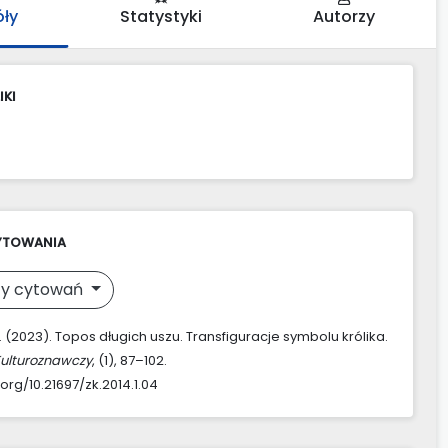
óły
Statystyki
Autorzy
IKI
YTOWANIA
y cytowań
. (2023). Topos długich uszu. Transfiguracje symbolu królika.
Kulturoznawczy
, (1), 87–102.
.org/10.21697/zk.2014.1.04