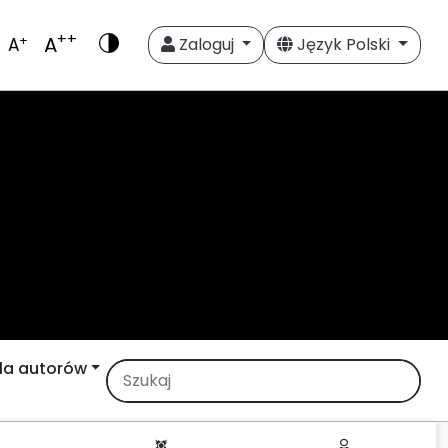
++
A
+
A
Zaloguj
Język Polski
la autorów