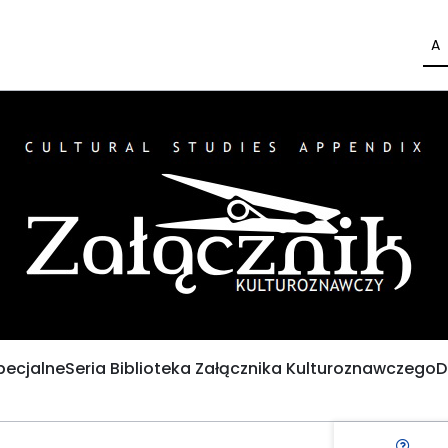
A
pecjalne
Seria Biblioteka Załącznika Kulturoznawczego
D