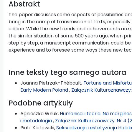
Abstrakt
The paper discusses some aspects of possibilities an
bring in the camp of transmission of texts, especially 
edition. While the new trends and achievements are st
the similar situation of some 500 years ago, when pri
step by step, a manuscript communication, could be
experience and to foresee some ways these new tech
Inne teksty tego samego autora
Joanna Pietrzak-Thėbault,
Fortune and Misfortune
Early Modern Poland
,
Załącznik Kulturoznawczy: 
Podobne artykuły
Agnieszka Wnuk,
Humaniści i teoria. Na margine
i metodologia
,
Załącznik Kulturoznawczy: Nr 4 (
Piotr Kletowski,
Seksualizacja i estetyzacja Holok