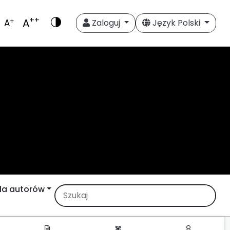
++
A
+
A
Zaloguj
Język Polski
la autorów