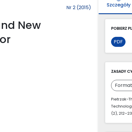
Szczegóły
Nr 2 (2015)
 and New
POBIERZ PL
or
PDF
ZASADY C
Format
Pietrzak-T
Technolog
(2), 212–23