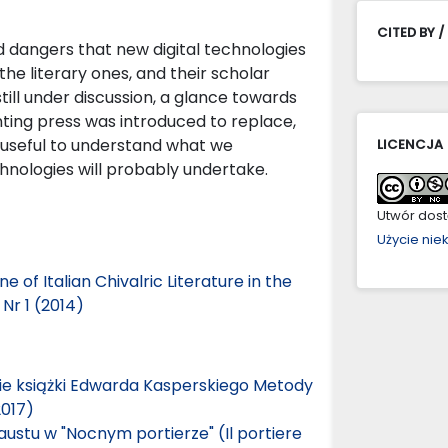
CITED BY /
d dangers that new digital technologies
the literary ones, and their scholar
ill under discussion, a glance towards
nting press was introduced to replace,
 useful to understand what we
LICENCJA
nologies will probably undertake.
Utwór dostę
Użycie ni
 of Italian Chivalric Literature in the
Nr 1 (2014)
sie książki Edwarda Kasperskiego Metody
2017)
austu w "Nocnym portierze" (Il portiere