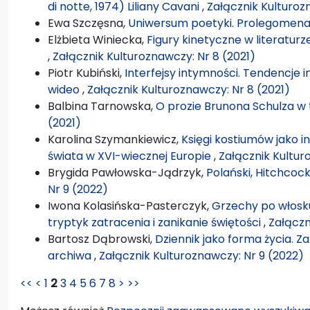
di notte, 1974) Liliany Cavani
,
Załącznik Kulturoz
Ewa Szczęsna,
Uniwersum poetyki. Prolegomen
Elżbieta Winiecka,
Figury kinetyczne w literaturz
,
Załącznik Kulturoznawczy: Nr 8 (2021)
Piotr Kubiński,
Interfejsy intymności. Tendencje
wideo
,
Załącznik Kulturoznawczy: Nr 8 (2021)
Balbina Tarnowska,
O prozie Brunona Schulza w
(2021)
Karolina Szymankiewicz,
Księgi kostiumów jako i
świata w XVI-wiecznej Europie
,
Załącznik Kultur
Brygida Pawłowska-Jądrzyk,
Polański, Hitchcoc
Nr 9 (2022)
Iwona Kolasińska-Pasterczyk,
Grzechy po włosku
tryptyk zatracenia i zanikanie świętości
,
Załączn
Bartosz Dąbrowski,
Dziennik jako forma życia. Z
archiwa
,
Załącznik Kulturoznawczy: Nr 9 (2022)
<<
<
1
2
3
4
5
6
7
8
>
>>