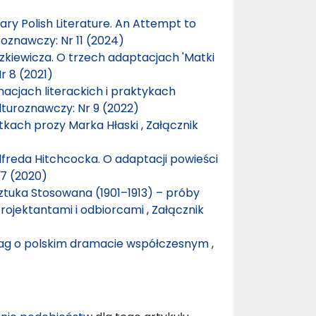
ry Polish Literature. An Attempt to
roznawczy: Nr 11 (2024)
zkiewicza. O trzech adaptacjach 'Matki
r 8 (2021)
nacjach literackich i praktykach
lturoznawczy: Nr 9 (2022)
tkach prozy Marka Hłaski
,
Załącznik
lfreda Hitchcocka. O adaptacji powieści
 7 (2020)
ztuka Stosowana (1901–1913) – próby
rojektantami i odbiorcami
,
Załącznik
uwag o polskim dramacie współczesnym
,