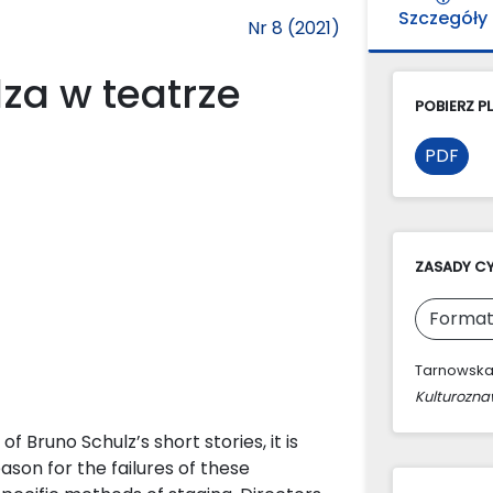
Szczegóły
Nr 8 (2021)
za w teatrze
POBIERZ PL
PDF
ZASADY C
Format
Tarnowska,
Kulturozn
 Bruno Schulz’s short stories, it is
ason for the failures of these