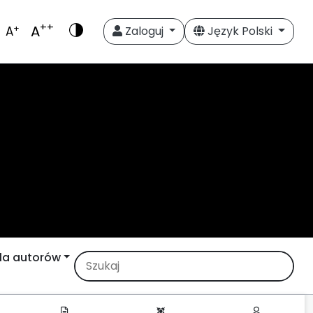
++
A
+
A
Zaloguj
Język Polski
la autorów