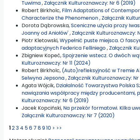
Tuwima
,
Załącznik Kulturoznawczy: Nr 6 (2019)
Robert Birkholc,
Film Adaptations of Contempora
Characterize the Phenomenon
,
Załącznik Kultu
Dorota Dąbrowska,
Sceniczne użycia prozy Iwas
Joanny od Aniołów'
,
Załącznik Kulturoznawczy: N
Piotr Kletowski,
Wypełnić puste miejsca. O fascy
adaptacyjnych Federica Felliniego
,
Załącznik Ku
Zbigniew Kopeć,
Spojrzenie wstecz. O dwóch wą
Kulturoznawczy: Nr 11 (2024)
Robert Birkholc,
(Auto)refleksyjność w Tremie A
Selwyna Jepsona
,
Załącznik Kulturoznawczy: Nr
Agata Wójcik,
Działalność Towarzystwa Polska S
nawiązania współpracy między producentami, p
Kulturoznawczy: Nr 6 (2019)
Jacek Kopciński,
Na przekór formatowi. Kilka 
Załącznik Kulturoznawczy: Nr 7 (2020)
1
2
3
4
5
6
7
8
9
10
>
>>