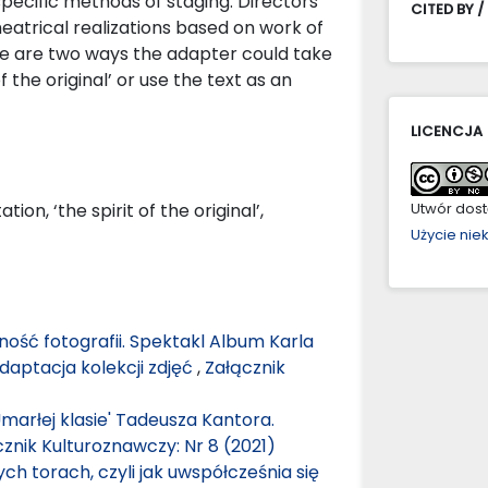
e specific methods of staging. Directors
CITED BY /
heatrical realizations based on work of
ere are two ways the adapter could take
f the original’ or use the text as an
LICENCJA
ion, ‘the spirit of the original’,
Utwór dostę
Użycie ni
ność fotografii. Spektakl Album Karla
daptacja kolekcji zdjęć
,
Załącznik
marłej klasie' Tadeusza Kantora.
znik Kulturoznawczy: Nr 8 (2021)
 torach, czyli jak uwspółcześnia się