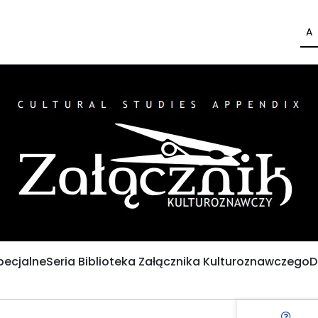
A
pecjalne
Seria Biblioteka Załącznika Kulturoznawczego
D