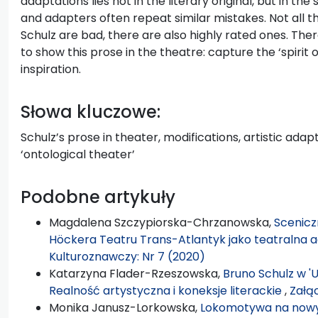
adaptations lies not in the literary original, but in th
and adapters often repeat similar mistakes. Not all t
Schulz are bad, there are also highly rated ones. Th
to show this prose in the theatre: capture the ‘spirit o
inspiration.
Słowa kluczowe:
Schulz’s prose in theater, modifications, artistic adaptat
‘ontological theater’
Podobne artykuły
Magdalena Szczypiorska-Chrzanowska,
Scenicz
Höckera Teatru Trans-Atlantyk jako teatralna a
Kulturoznawczy: Nr 7 (2020)
Katarzyna Flader-Rzeszowska,
Bruno Schulz w 'U
Realność artystyczna i koneksje literackie
,
Załąc
Monika Janusz-Lorkowska,
Lokomotywa na nowych