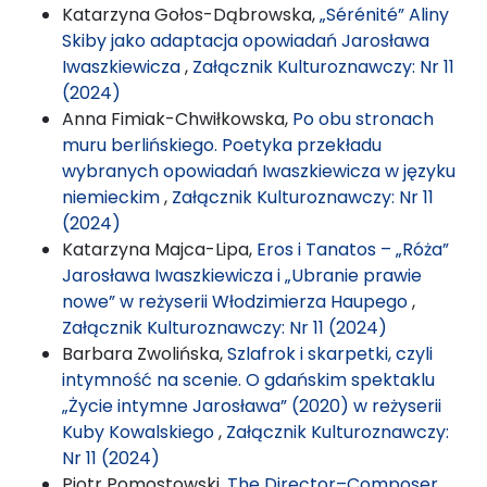
Katarzyna Gołos-Dąbrowska,
„Sérénité” Aliny
Skiby jako adaptacja opowiadań Jarosława
Iwaszkiewicza
,
Załącznik Kulturoznawczy: Nr 11
(2024)
Anna Fimiak-Chwiłkowska,
Po obu stronach
muru berlińskiego. Poetyka przekładu
wybranych opowiadań Iwaszkiewicza w języku
niemieckim
,
Załącznik Kulturoznawczy: Nr 11
(2024)
Katarzyna Majca-Lipa,
Eros i Tanatos – „Róża”
Jarosława Iwaszkiewicza i „Ubranie prawie
nowe” w reżyserii Włodzimierza Haupego
,
Załącznik Kulturoznawczy: Nr 11 (2024)
Barbara Zwolińska,
Szlafrok i skarpetki, czyli
intymność na scenie. O gdańskim spektaklu
„Życie intymne Jarosława” (2020) w reżyserii
Kuby Kowalskiego
,
Załącznik Kulturoznawczy:
Nr 11 (2024)
Piotr Pomostowski,
The Director–Composer