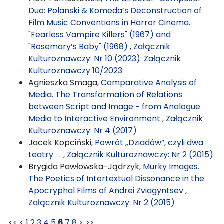
Duo: Polanski & Komeda’s Deconstruction of
Film Music Conventions in Horror Cinema.
"Fearless Vampire Killers" (1967) and
"Rosemary’s Baby" (1968)
,
Załącznik
Kulturoznawczy: Nr 10 (2023): Załącznik
Kulturoznawczy 10/2023
Agnieszka Smaga,
Comparative Analysis of
Media. The Transformation of Relations
between Script and Image − from Analogue
Media to Interactive Environment
,
Załącznik
Kulturoznawczy: Nr 4 (2017)
Jacek Kopciński,
Powrót „Dziadów”, czyli dwa
teatry
,
Załącznik Kulturoznawczy: Nr 2 (2015)
Brygida Pawłowska-Jądrzyk,
Murky Images.
The Poetics of Intertextual Dissonance in the
Apocryphal Films of Andrei Zviagyntsev
,
Załącznik Kulturoznawczy: Nr 2 (2015)
<<
<
1
2
3
4
5
6
7
8
>
>>