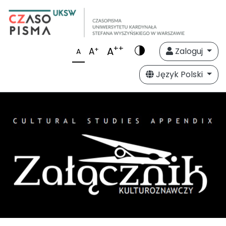
++
A
+
A
Zaloguj
A
Język Polski