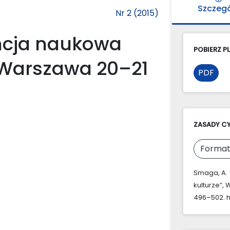
Szczeg
Nr 2 (2015)
ncja naukowa
POBIERZ PL
, Warszawa 20–21
PDF
ZASADY C
Format
Smaga, A.
kulturze”,
496–502. ht