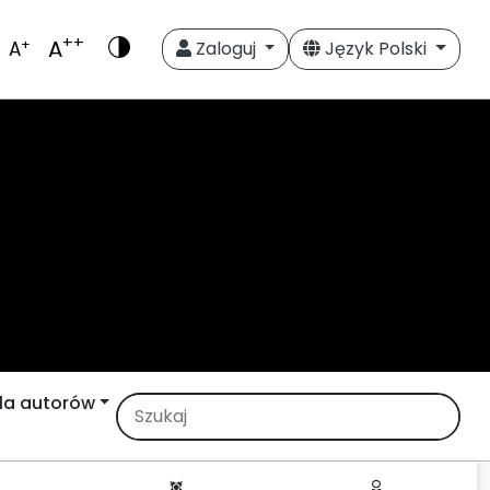
++
A
+
A
Zaloguj
Język Polski
la autorów