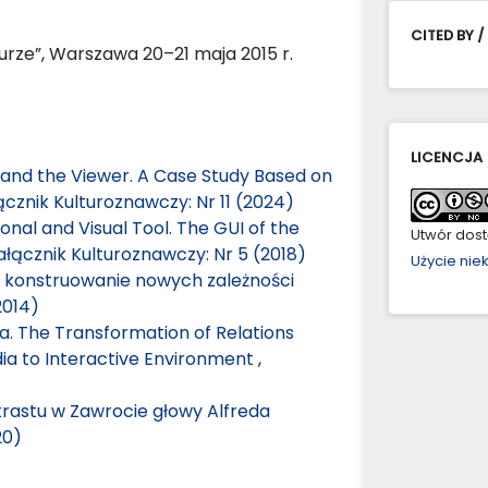
CITED BY /
rze”, Warszawa 20–21 maja 2015 r.
LICENCJA
 and the Viewer. A Case Study Based on
ącznik Kulturoznawczy: Nr 11 (2024)
nal and Visual Tool. The GUI of the
Utwór dostę
ałącznik Kulturoznawczy: Nr 5 (2018)
Użycie ni
konstruowanie nowych zależności
2014)
a. The Transformation of Relations
ia to Interactive Environment
,
trastu w Zawrocie głowy Alfreda
20)