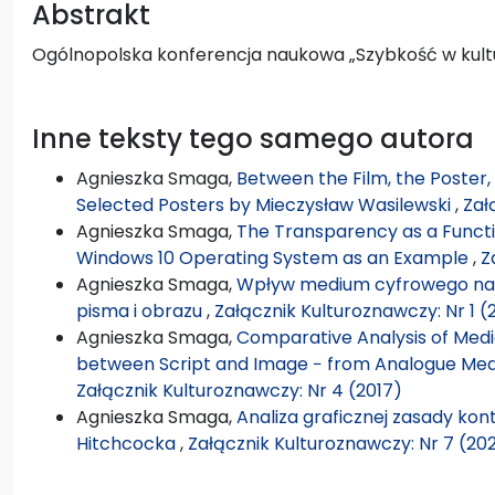
Abstrakt
Ogólnopolska konferencja naukowa „Szybkość w kultu
Inne teksty tego samego autora
Agnieszka Smaga,
Between the Film, the Poster,
Selected Posters by Mieczysław Wasilewski
,
Zał
Agnieszka Smaga,
The Transparency as a Functio
Windows 10 Operating System as an Example
,
Z
Agnieszka Smaga,
Wpływ medium cyfrowego na 
pisma i obrazu
,
Załącznik Kulturoznawczy: Nr 1 (
Agnieszka Smaga,
Comparative Analysis of Medi
between Script and Image − from Analogue Med
Załącznik Kulturoznawczy: Nr 4 (2017)
Agnieszka Smaga,
Analiza graficznej zasady kon
Hitchcocka
,
Załącznik Kulturoznawczy: Nr 7 (20