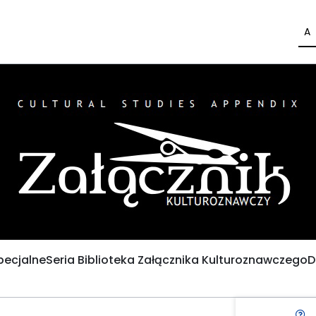
A
pecjalne
Seria Biblioteka Załącznika Kulturoznawczego
D