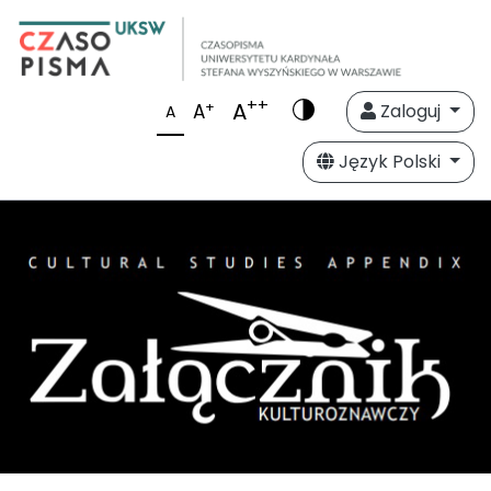
++
A
+
A
Zaloguj
A
Język Polski