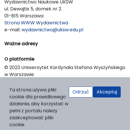
Wydawnictwo Naukowe UKSW
ul. Dewajtis 5, domek nr 2
01-815 Warszawa
Strona WWW Wydawnictwa
e-mail:
wydawnictwo@uksw.edu.pl
Ważne adresy
O platformie
© 2023 Uniwersytet Kardynała Stefana Wyszyńskiego
w Warszawie
Support & Customization by LIBCOM
Platform & Workflow by OJS/PKP
Ta strona używa pliki
Odrzuć
Akceptuj
cookie dla prawidłowego
działania, aby korzystać w
pełni z portalu należy
zaakceptować pliki
cookie.