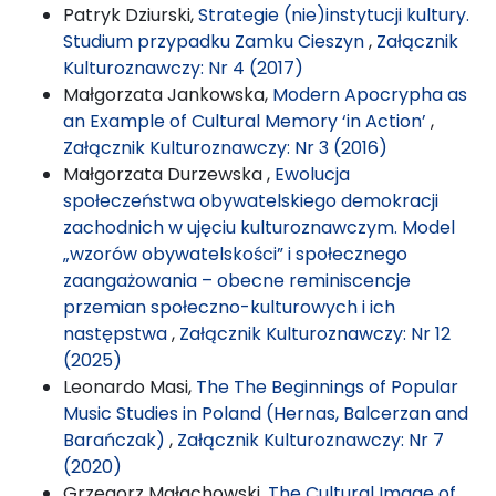
Patryk Dziurski,
Strategie (nie)instytucji kultury.
Studium przypadku Zamku Cieszyn
,
Załącznik
Kulturoznawczy: Nr 4 (2017)
Małgorzata Jankowska,
Modern Apocrypha as
an Example of Cultural Memory ‘in Action’
,
Załącznik Kulturoznawczy: Nr 3 (2016)
Małgorzata Durzewska ,
Ewolucja
społeczeństwa obywatelskiego demokracji
zachodnich w ujęciu kulturoznawczym. Model
„wzorów obywatelskości” i społecznego
zaangażowania – obecne reminiscencje
przemian społeczno-kulturowych i ich
następstwa
,
Załącznik Kulturoznawczy: Nr 12
(2025)
Leonardo Masi,
The The Beginnings of Popular
Music Studies in Poland (Hernas, Balcerzan and
Barańczak)
,
Załącznik Kulturoznawczy: Nr 7
(2020)
Grzegorz Małachowski,
The Cultural Image of