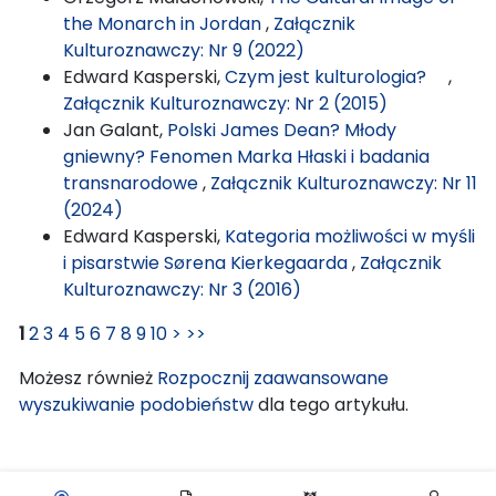
the Monarch in Jordan
,
Załącznik
Kulturoznawczy: Nr 9 (2022)
Edward Kasperski,
Czym jest kulturologia?
,
Załącznik Kulturoznawczy: Nr 2 (2015)
Jan Galant,
Polski James Dean? Młody
gniewny? Fenomen Marka Hłaski i badania
transnarodowe
,
Załącznik Kulturoznawczy: Nr 11
(2024)
Edward Kasperski,
Kategoria możliwości w myśli
i pisarstwie Sørena Kierkegaarda
,
Załącznik
Kulturoznawczy: Nr 3 (2016)
1
2
3
4
5
6
7
8
9
10
>
>>
Możesz również
Rozpocznij zaawansowane
wyszukiwanie podobieństw
dla tego artykułu.