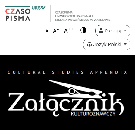
++
A
+
A
Zaloguj
A
Język Polski