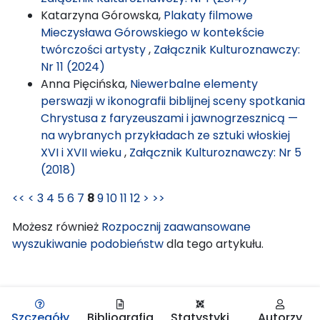
Katarzyna Górowska,
Plakaty filmowe
Mieczysława Górowskiego w kontekście
twórczości artysty
,
Załącznik Kulturoznawczy:
Nr 11 (2024)
Anna Pięcińska,
Niewerbalne elementy
perswazji w ikonografii biblijnej sceny spotkania
Chrystusa z faryzeuszami i jawnogrzesznicą —
na wybranych przykładach ze sztuki włoskiej
XVI i XVII wieku
,
Załącznik Kulturoznawczy: Nr 5
(2018)
<<
<
3
4
5
6
7
8
9
10
11
12
>
>>
Możesz również
Rozpocznij zaawansowane
wyszukiwanie podobieństw
dla tego artykułu.
Szczegóły
Bibliografia
Statystyki
Autorzy