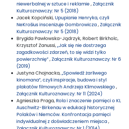
niewerbalnej w sztuce i reklamie
,
Załącznik
Kulturoznawczy: Nr 5 (2018)
Jacek Kopciński,
Upupianie Henryka, czyli
NeKrošius inscenizuje Gombrowicza
,
Załącznik
Kulturoznawczy: Nr 5 (2018)
Brygida Pawłowska-Jądrzyk, Robert Birkholc,
Krzysztof Zanussi,
„Jak się nie dostrzega
zagadkowości zdarzeń, to się widzi tylko
powierzchnię”
,
Załącznik Kulturoznawczy: Nr 6
(2019)
Justyna Chojnacka,
„Spowiedź żarliwego
kinomana”, czyli inspiracje, budowa i styl
plakatów filmowych Andrzeja Klimowskiego
,
Załącznik Kulturoznawczy: Nr 11 (2024)
Agnieszka Praga,
Rola i znaczenie pamięci o KL
Auschwitz-Birkenau w edukacji historycznej
Polaków i Niemców. Konfrontacja pamięci
indywidualnej z doświadczeniem miejsca
,
Załącznik Kulturoznawczy: Nr 1 (2014)