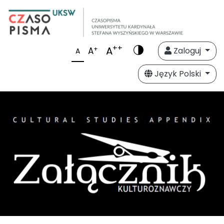
++
A
+
A
Zaloguj
A
Język Polski