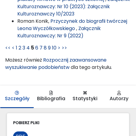
Kulturoznawczy: Nr 10 (2023): Załącznik
Kulturoznawczy 10/2023
Roman Konik,
Przyczynek do biografii twórczej
Leona Wyczółkowskiego
,
Załącznik
Kulturoznawczy: Nr 9 (2022)
<<
<
1
2
3
4
5
6
7
8
9
10
>
>>
Możesz również
Rozpocznij zaawansowane
wyszukiwanie podobieństw
dla tego artykułu.
Szczegóły
Bibliografia
Statystyki
Autorzy
POBIERZ PLIKI