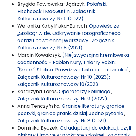
Brygida Pawłowska-Jądrzyk,
Polański,
Hitchcock i MacGuffin
,
Załącznik
Kulturoznawczy: Nr 9 (2022)
Weronika Kobylińska-Bunsch,
Opowieść ze
„Stolicą” w tle. Odkrywanie fotograficznego
obrazu powojennej Warszawy
,
Załącznik
Kulturoznawczy: Nr 8 (2021)
Marcin Kowalczyk,
(Nie)zwyczajna kremlowska
codzienność – Fabien Nury, Thierry Robin:
"Śmierć Stalina. Prawdziwa historia… radziecka"
,
Załącznik Kulturoznawczy: Nr 10 (2023):
Załącznik Kulturoznawczy 10/2023
Katarzyna Taras,
Operatorzy Felliniego
,
Załącznik Kulturoznawczy: Nr 9 (2022)
Anna Tenczyńska,
Granice literatury, granice
poetyki, granice granic dzisiaj. Jedno pytanie
,
Załącznik Kulturoznawczy: Nr 8 (2021)
Dominika Byczek,
Od adaptacji do edukacji, czyli
plakaty filmowe w praktyce szkolnej
,
Załącznik