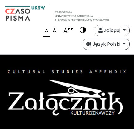
++
A
+
A
Zaloguj
A
Język Polski