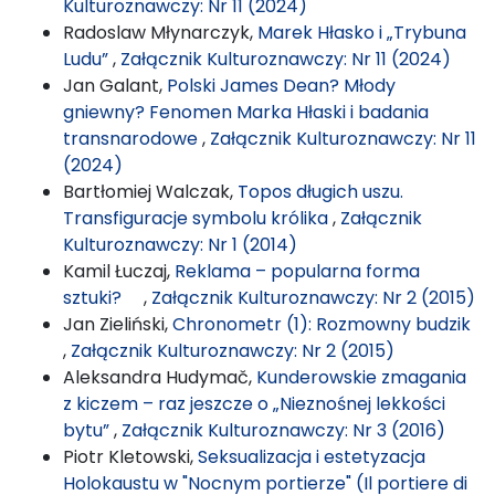
Kulturoznawczy: Nr 11 (2024)
Radoslaw Młynarczyk,
Marek Hłasko i „Trybuna
Ludu”
,
Załącznik Kulturoznawczy: Nr 11 (2024)
Jan Galant,
Polski James Dean? Młody
gniewny? Fenomen Marka Hłaski i badania
transnarodowe
,
Załącznik Kulturoznawczy: Nr 11
(2024)
Bartłomiej Walczak,
Topos długich uszu.
Transfiguracje symbolu królika
,
Załącznik
Kulturoznawczy: Nr 1 (2014)
Kamil Łuczaj,
Reklama – popularna forma
sztuki?
,
Załącznik Kulturoznawczy: Nr 2 (2015)
Jan Zieliński,
Chronometr (1): Rozmowny budzik
,
Załącznik Kulturoznawczy: Nr 2 (2015)
Aleksandra Hudymač,
Kunderowskie zmagania
z kiczem – raz jeszcze o „Nieznośnej lekkości
bytu”
,
Załącznik Kulturoznawczy: Nr 3 (2016)
Piotr Kletowski,
Seksualizacja i estetyzacja
Holokaustu w "Nocnym portierze" (Il portiere di