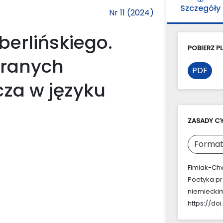
Szczegóły
Nr 11 (2024)
erlińskiego.
POBIERZ PL
branych
PDF
za w języku
ZASADY C
Format
Fimiak-Chw
Poetyka p
niemieckim
https://doi