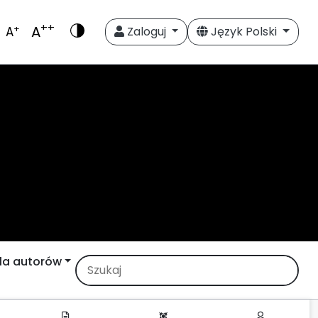
++
A
+
A
Zaloguj
Język Polski
la autorów