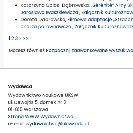
Katarzyna Gołos-Dąbrowska,
„Sérénité” Aliny 
Jarosława Iwaszkiewicza
,
Załącznik Kulturoznawc
Dorota Dąbrowska,
Filmowe adaptacje „Stracon
analiza porównawcza
,
Załącznik Kulturoznawczy:
1
2
3
>
>>
Możesz również
Rozpocznij zaawansowane wyszukiwa
Wydawca
Wydawnictwo Naukowe UKSW
ul. Dewajtis 5, domek nr 2
01-815 Warszawa
Strona WWW Wydawnictwa
e-mail:
wydawnictwo@uksw.edu.pl