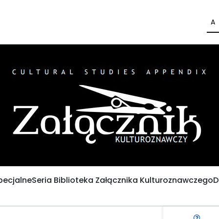
A
pecjalne
Seria Biblioteka Załącznika Kulturoznawczego
D