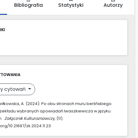
Bibliografia
Statystyki
Autorzy
IKI
YTOWANIA
y cytowań
iłkowska, A. (2024). Po obu stronach muru berlińskiego.
rzekładu wybranych opowiadań Iwaszkiewicza w języku
 .
Załącznik Kulturoznawczy
, (11).
.org/10.21697/zk.2024.11.23