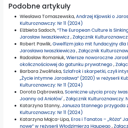
Podobne artykuły
Wiesława Tomaszewska,
Andrzej Kijowski o Jaro
Kulturoznawczy: Nr 11 (2024)
Elżbieta Sadoch,
“The European Culture is Sinking 
Jarosław Iwaszkiewicz
,
Załącznik Kulturoznawczy
Robert Pawlik,
Gwelfizm jako mit fundacyjny dla
Jarosława Iwaszkiewicza
,
Załącznik Kulturoznaw
Radosław Romaniuk,
Wiersze noworoczne Jarosł
okolicznościowej do gatunku prywatnego
,
Załąc
Barbara Zwolińska,
Szlafrok i skarpetki, czyli i
„Życie intymne Jarosława” (2020) w reżyserii K
Kulturoznawczy: Nr 11 (2024)
Dorota Dąbrowska,
Sceniczne użycia prozy Iwas
Joanny od Aniołów'
,
Załącznik Kulturoznawczy: N
Katarzyna Stanny,
Janusza Stannego przygoda 
Kulturoznawczy: Nr 11 (2024)
Katarzyna Majca-Lipa,
Eros i Tanatos – „Róża” J
nowe” w reżyserii Włodzimierza Haupego
,
Załącz