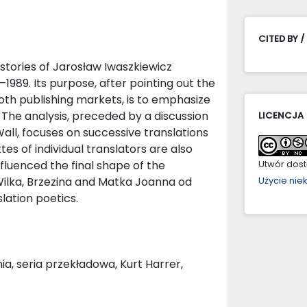
CITED BY /
 stories of Jarosław Iwaszkiewicz
1989. Its purpose, after pointing out the
oth publishing markets, is to emphasize
. The analysis, preceded by a discussion
LICENCJA
Wall, focuses on successive translations
tes of individual translators are also
nfluenced the final shape of the
Utwór dostę
 Wilka, Brzezina and Matka Joanna od
Użycie ni
slation poetics.
a, seria przekładowa, Kurt Harrer,