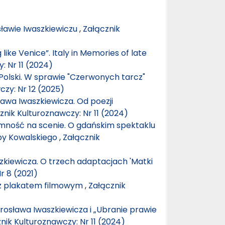
sławie Iwaszkiewiczu
,
Załącznik
like Venice”. Italy in Memories of late
: Nr 11 (2024)
 Polski. W sprawie "Czerwonych tarcz"
czy: Nr 12 (2025)
awa Iwaszkiewicza. Od poezji
znik Kulturoznawczy: Nr 11 (2024)
ntymność na scenie. O gdańskim spektaklu
uby Kowalskiego
,
Załącznik
zkiewicza. O trzech adaptacjach 'Matki
r 8 (2021)
z plakatem filmowym
,
Załącznik
arosława Iwaszkiewicza i „Ubranie prawie
nik Kulturoznawczy: Nr 11 (2024)