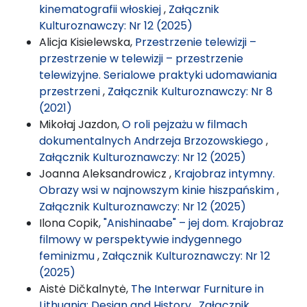
kinematografii włoskiej
,
Załącznik
Kulturoznawczy: Nr 12 (2025)
Alicja Kisielewska,
Przestrzenie telewizji –
przestrzenie w telewizji – przestrzenie
telewizyjne. Serialowe praktyki udomawiania
przestrzeni
,
Załącznik Kulturoznawczy: Nr 8
(2021)
Mikołaj Jazdon,
O roli pejzażu w filmach
dokumentalnych Andrzeja Brzozowskiego
,
Załącznik Kulturoznawczy: Nr 12 (2025)
Joanna Aleksandrowicz ,
Krajobraz intymny.
Obrazy wsi w najnowszym kinie hiszpańskim
,
Załącznik Kulturoznawczy: Nr 12 (2025)
Ilona Copik,
"Anishinaabe" – jej dom. Krajobraz
filmowy w perspektywie indygennego
feminizmu
,
Załącznik Kulturoznawczy: Nr 12
(2025)
Aistė Dičkalnytė,
The Interwar Furniture in
Lithuania: Design and History
,
Załącznik