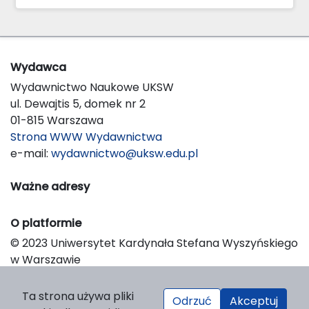
Wydawca
Wydawnictwo Naukowe UKSW
ul. Dewajtis 5, domek nr 2
01-815 Warszawa
Strona WWW Wydawnictwa
e-mail:
wydawnictwo@uksw.edu.pl
Ważne adresy
O platformie
© 2023 Uniwersytet Kardynała Stefana Wyszyńskiego
w Warszawie
Support & Customization by LIBCOM
Platform & Workflow by OJS/PKP
Ta strona używa pliki
Odrzuć
Akceptuj