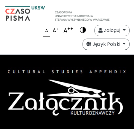
++
A
+
A
Zaloguj
A
Język Polski