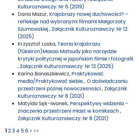
Kulturoznawczy: Nr 6 (2019)
Daria Mazur,
Krajobrazy nowej duchowości? –
refleksje nad wybranymi filmami Małgorzaty
Szumowskiej
,
Załącznik Kulturoznawczy: Nr 12
(2025)
Krzysztof Loska,
Teoria krajobrazu
(fūkeiron)Masao Matsudy jako narzędzie
krytyki politycznej w japońskim filmie i fotografii
,
Załącznik Kulturoznawczy: Nr 12 (2025)
Karina Banaszkiewicz,
Praktykować
media/Praktykować siebie… O doświadczaniu
przestrzeni późnej nowoczesności
,
Załącznik
Kulturoznawczy: Nr 8 (2021)
Matylda Sęk-Iwanek,
Perspektywy widzenia –
znaczenia przestrzeni miast w komiksach
,
Załącznik Kulturoznawczy: Nr 8 (2021)
1
2
3
4
5
6
>
>>