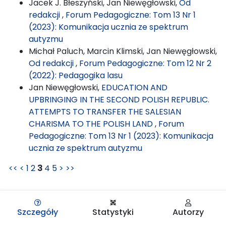
Jacek J. Błeszyński, Jan Niewęgłowski,
Od
redakcji
,
Forum Pedagogiczne: Tom 13 Nr 1
(2023): Komunikacja ucznia ze spektrum
autyzmu
Michał Paluch, Marcin Klimski, Jan Niewęgłowski,
Od redakcji
,
Forum Pedagogiczne: Tom 12 Nr 2
(2022): Pedagogika lasu
Jan Niewęgłowski,
EDUCATION AND
UPBRINGING IN THE SECOND POLISH REPUBLIC.
ATTEMPTS TO TRANSFER THE SALESIAN
CHARISMA TO THE POLISH LAND
,
Forum
Pedagogiczne: Tom 13 Nr 1 (2023): Komunikacja
ucznia ze spektrum autyzmu
<<
<
1
2
3
4
5
>
>>
Szczegóły
Statystyki
Autorzy