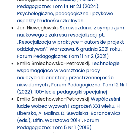
Pedagogiczne: Tom 14 Nr 2.1 (2024):
Psychologiczne, pedagogiczne i językowe
aspekty trudności szkolnych
Jan Niewęgłowski,
Sprawozdanie z sympozjum
naukowego z zakresu resocjalizacji pt.
„Resocjalizacja w praktyce – autorskie projekt
oddziaływań”. Warszawa, 6 grudnia 2021 roku
,
Forum Pedagogiczne: Tom 11 Nr 2 (2021)
Emilia Śmiechowska-Petrovskij,
Technologie
wspomagające w warsztacie pracy
nauczyciela orientacji przestrzennej osób
niewidomych
,
Forum Pedagogiczne: Tom 12 Nr 1
(2022): 100-lecie pedagogiki specjalnej
Emilia Śmiechowska-Petrovskij,
Współcześni
ludzie wobec wyzwań i zagrożeń XXI wieku, H.
Liberska, A. Malina, D. Suwalska-Barancewicz
(eds.), Difin, Warszawa 2014
,
Forum
Pedagogiczne: Tom 5 Nr 1 (2015)