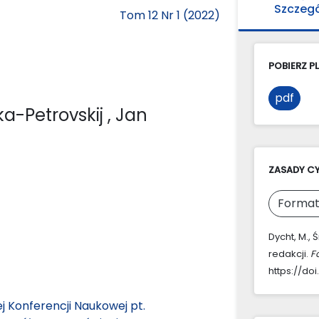
Szczeg
Tom 12 Nr 1 (2022)
POBIERZ PL
pdf
ka-Petrovskij
, Jan
ZASADY C
Format
Dycht, M., 
redakcji.
F
https://doi
j Konferencji Naukowej pt.