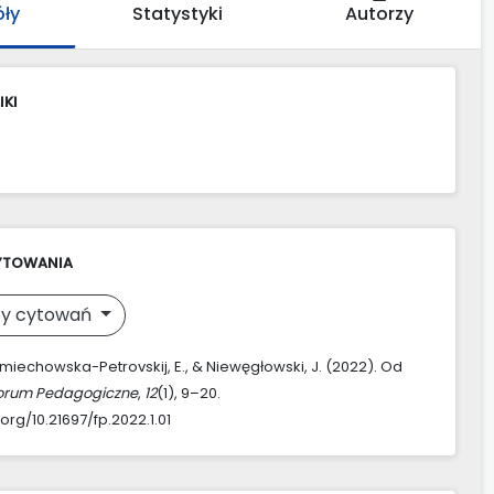
óły
Statystyki
Autorzy
IKI
YTOWANIA
y cytowań
Śmiechowska-Petrovskij, E., & Niewęgłowski, J. (2022). Od
orum Pedagogiczne
,
12
(1), 9–20.
.org/10.21697/fp.2022.1.01