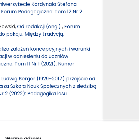
 Uniwersytecie Kardynała Stefana
,
Forum Pedagogiczne: Tom 12 Nr 2
łowski,
Od redakcji (eng.)
,
Forum
o pokoju. Między tradycją,
aliza założeń koncepcyjnych i warunki
ji w odniesieniu do uczniów
zne: Tom 11 Nr 1 (2021): Numer
r Ludwig Berger (1929–2017) przejście od
Wyższa Szkoła Nauk Społecznych z siedzibą
r 2 (2022): Pedagogika lasu
Ważne adresy