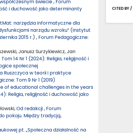
 współczesnym świecie
,
Forum
ijność i duchowość jako determinanty
CITED BY /
atMat: narzędzia informatyczne dla
dysfunkcjami narządu wzroku” (Instytut
ernika 2015 r.)
,
Forum Pedagogiczne:
zewski, Janusz Surzykiewicz, Jan
m 14 Nr 1 (2024): Religia, religijność i
gice społecznej
 Ruszczyca w teorii i praktyce
czne: Tom 9 Nr 1 (2019)
ce of educational challenges in the years
: Religia, religijność i duchowość jako
łowski,
Od redakcji
,
Forum
o pokoju. Między tradycją,
ukowej pt. „Społeczna działalność na