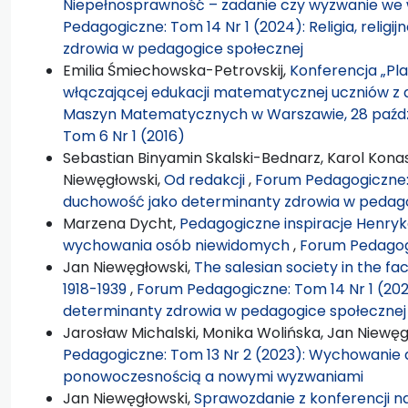
Niepełnosprawność – zadanie czy wyzwanie we
Pedagogiczne: Tom 14 Nr 1 (2024): Religia, relig
zdrowia w pedagogice społecznej
Emilia Śmiechowska-Petrovskij,
Konferencja „Pl
włączającej edukacji matematycznej uczniów z 
Maszyn Matematycznych w Warszawie, 28 paździ
Tom 6 Nr 1 (2016)
Sebastian Binyamin Skalski-Bednarz, Karol Konas
Niewęgłowski,
Od redakcji
,
Forum Pedagogiczne: To
duchowość jako determinanty zdrowia w pedago
Marzena Dycht,
Pedagogiczne inspiracje Henryka
wychowania osób niewidomych
,
Forum Pedagogi
Jan Niewęgłowski,
The salesian society in the fa
1918-1939
,
Forum Pedagogiczne: Tom 14 Nr 1 (2024)
determinanty zdrowia w pedagogice społecznej
Jarosław Michalski, Monika Wolińska, Jan Niewęg
Pedagogiczne: Tom 13 Nr 2 (2023): Wychowanie d
ponowoczesnością a nowymi wyzwaniami
Jan Niewęgłowski,
Sprawozdanie z konferencji na