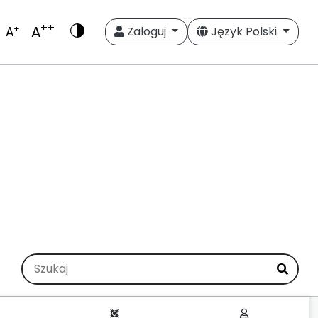
++
A
+
A
Zaloguj
Język Polski