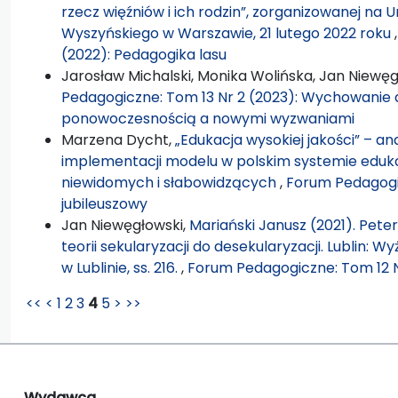
rzecz więźniów i ich rodzin”, zorganizowanej na
Wyszyńskiego w Warszawie, 21 lutego 2022 roku
(2022): Pedagogika lasu
Jarosław Michalski, Monika Wolińska, Jan Niewęg
Pedagogiczne: Tom 13 Nr 2 (2023): Wychowanie d
ponowoczesnością a nowymi wyzwaniami
Marzena Dycht,
„Edukacja wysokiej jakości” – an
implementacji modelu w polskim systemie edukac
niewidomych i słabowidzących
,
Forum Pedagogic
jubileuszowy
Jan Niewęgłowski,
Mariański Janusz (2021). Pete
teorii sekularyzacji do desekularyzacji. Lublin: 
w Lublinie, ss. 216.
,
Forum Pedagogiczne: Tom 12 N
<<
<
1
2
3
4
5
>
>>
Wydawca