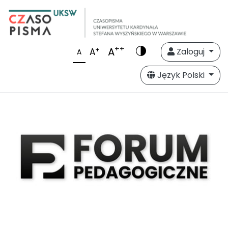
++
A
+
A
Zaloguj
A
Język Polski