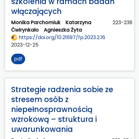
szkolenia w ramach badań
włączających
Monika Parchomiuk
Katarzyna
223-238
Ćwirynkało
Agnieszka Żyta
https://doi.org/10.21697/fp.2023.2.16
2023-12-25
pdf
Strategie radzenia sobie ze
stresem osób z
niepełnosprawnością
wzrokową – struktura i
uwarunkowania