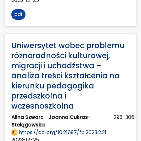
2023-12-25
pdf
Uniwersytet wobec problemu
różnorodności kulturowej,
migracji i uchodźstwa –
analiza treści kształcenia na
kierunku pedagogika
przedszkolna i
wczesnoszkolna
Alina Szwarc
Joanna Cukras-
295-306
Stelągowska
https://doi.org/10.21697/fp.2023.2.21
2023-12-25