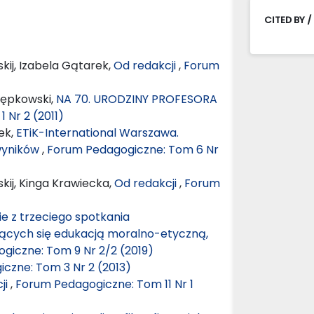
CITED BY /
kij, Izabela Gątarek,
Od redakcji
,
Forum
Stępkowski,
NA 70. URODZINY PROFESORA
 Nr 2 (2011)
ek,
ETiK-International Warszawa.
 wyników
,
Forum Pedagogiczne: Tom 6 Nr
kij, Kinga Krawiecka,
Od redakcji
,
Forum
e z trzeciego spotkania
cych się edukacją moralno-etyczną,
giczne: Tom 9 Nr 2/2 (2019)
czne: Tom 3 Nr 2 (2013)
ji
,
Forum Pedagogiczne: Tom 11 Nr 1