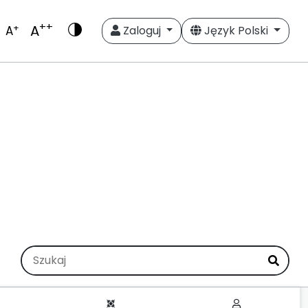
++
A
+
A
Zaloguj
Język Polski