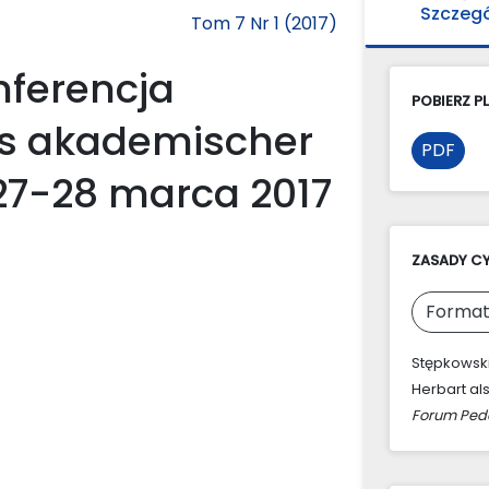
Szczeg
Tom 7 Nr 1 (2017)
nferencja
POBIERZ PL
ls akademischer
PDF
 27-28 marca 2017
ZASADY C
Format
Stępkowski
Herbart al
Forum Ped