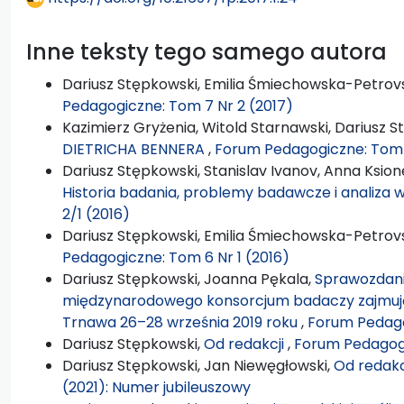
Inne teksty tego samego autora
Dariusz Stępkowski, Emilia Śmiechowska-Petrovs
Pedagogiczne: Tom 7 Nr 2 (2017)
Kazimierz Gryżenia, Witold Starnawski, Dariusz 
DIETRICHA BENNERA
,
Forum Pedagogiczne: Tom 1
Dariusz Stępkowski, Stanislav Ivanov, Anna Ksion
Historia badania, problemy badawcze i analiza
2/1 (2016)
Dariusz Stępkowski, Emilia Śmiechowska-Petrovs
Pedagogiczne: Tom 6 Nr 1 (2016)
Dariusz Stępkowski, Joanna Pękala,
Sprawozdani
międzynarodowego konsorcjum badaczy zajmują
Trnawa 26–28 września 2019 roku
,
Forum Pedago
Dariusz Stępkowski,
Od redakcji
,
Forum Pedagogi
Dariusz Stępkowski, Jan Niewęgłowski,
Od redakc
(2021): Numer jubileuszowy