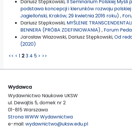
Dariusz Stępkowski,
II Seminarium Polskiej Myśli 
podstawa koncepcji i kierunków rozwoju polskiej
Jagielloński, Kraków, 29 kwietnia 2016 roku)
,
For
Dariusz Stępkowski,
MYŚLENIE TRANSCENDENTA
BENNERA (PRÓBA ZDEFINIOWANIA)
,
Forum Pedag
Jarosław Wiazowski, Dariusz Stępkowski,
Od reda
(2020)
<<
<
1
2
3
4
5
>
>>
Wydawca
Wydawnictwo Naukowe UKSW
ul. Dewajtis 5, domek nr 2
01-815 Warszawa
Strona WWW Wydawnictwa
e-mail:
wydawnictwo@uksw.edu.pl