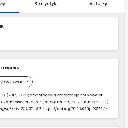
óły
Statystyki
Autorzy
IKI
YTOWANIA
y cytowań
, D. (2017). IX Międzynarodowa konferencja naukowa pt.
s akademischer Lehrer (Paryż/Francja, 27-28 marca 2017 r.).
agogiczne
,
7
(1), 311–315. https://doi.org/10.21697/fp.2017.1.24