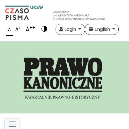
++
A
+
A
Login
English
A