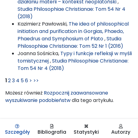
działaniu materii – kontekst neoplatoński
,
Studia Philosophiae Christianae: Tom 54 Nr 4
(2018)
Kazimierz Pawłowski,
The idea of philosophical
initiation and purification in Gorgias, Phaedo,
Phaedrus and Symphosium of Plato
,
Studia
Philosophiae Christianae: Tom 52 Nr 1 (2016)
Joanna Sośnicka,
Typy i funkcje refleksji w myśli
tomistycznej
,
Studia Philosophiae Christianae:
Tom 54 Nr 4 (2018)
1
2
3
4
5
6
>
>>
Możesz również
Rozpocznij zaawansowane
wyszukiwanie podobieństw
dla tego artykułu.
Szczegóły
Bibliografia
Statystyki
Autorzy