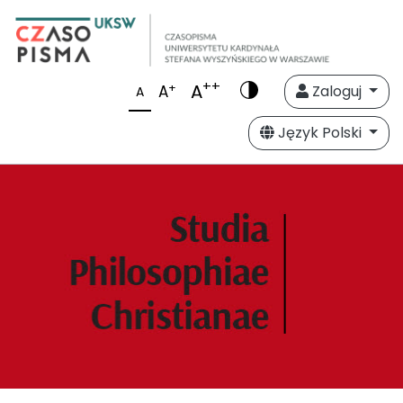
++
A
+
A
Zaloguj
A
Język Polski