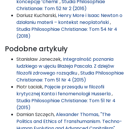
koncepcję ‘chemii'
,
Studia Philosophiae
Christianae: Tom 52 Nr 2 (2016)
Dariusz Kucharski,
Henry More i Isaac Newton o
działaniu materii – kontekst neoplatoński
,
Studia Philosophiae Christianae: Tom 54 Nr 4
(2018)
Podobne artykuły
Stanisław Janeczek,
Integralność poznania
ludzkiego w ujęciu Błażeja Pascala. Z dziejów
filozofii zdrowego rozsądku
,
Studia Philosophiae
Christianae: Tom 51 Nr 4 (2015)
Piotr Łaciak,
Pojęcie przesądu w filozofii
krytycznej Kanta i fenomenologii Husserla
,
Studia Philosophiae Christianae: Tom 51 Nr 4
(2015)
Damian Szczęch,
Alexander Thomas, "The
Politics and Ethics of Transhumanism. Techno-
Human Evolution and Advanced Capitalism",