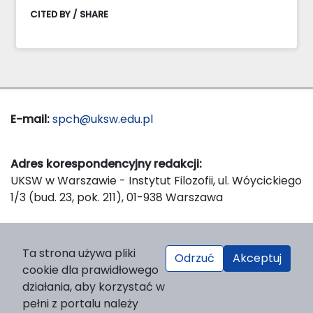
CITED BY / SHARE
E-mail:
spch@uksw.edu.pl
Adres korespondencyjny redakcji:
UKSW w Warszawie - Instytut Filozofii, ul. Wóycickiego
1/3 (bud. 23, pok. 211), 01-938 Warszawa
Wydawca:
Ta strona używa pliki
Odrzuć
Akceptuj
Wydawnictwo Naukowe UKSW, ul. Dewajtis 5, domek
cookie dla prawidłowego
nr 2, 01-815 Warszawa
działania, aby korzystać w
Strona WWW Wydawnictwa
pełni z portalu należy
e-mail:
wydawnictwo@uksw.edu.pl