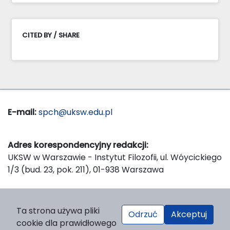
CITED BY / SHARE
E-mail:
spch@uksw.edu.pl
Adres korespondencyjny redakcji:
UKSW w Warszawie - Instytut Filozofii, ul. Wóycickiego
1/3 (bud. 23, pok. 211), 01-938 Warszawa
Wydawca:
Ta strona używa pliki
Odrzuć
Akceptuj
Wydawnictwo Naukowe UKSW, ul. Dewajtis 5, domek
cookie dla prawidłowego
nr 2, 01-815 Warszawa