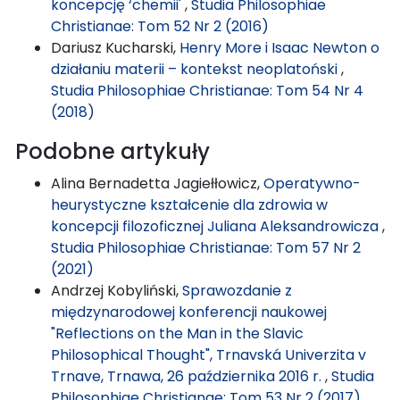
koncepcję ‘chemii'
,
Studia Philosophiae
Christianae: Tom 52 Nr 2 (2016)
Dariusz Kucharski,
Henry More i Isaac Newton o
działaniu materii – kontekst neoplatoński
,
Studia Philosophiae Christianae: Tom 54 Nr 4
(2018)
Podobne artykuły
Alina Bernadetta Jagiełłowicz,
Operatywno-
heurystyczne kształcenie dla zdrowia w
koncepcji filozoficznej Juliana Aleksandrowicza
,
Studia Philosophiae Christianae: Tom 57 Nr 2
(2021)
Andrzej Kobyliński,
Sprawozdanie z
międzynarodowej konferencji naukowej
"Reflections on the Man in the Slavic
Philosophical Thought", Trnavská Univerzita v
Trnave, Trnawa, 26 października 2016 r.
,
Studia
Philosophiae Christianae: Tom 53 Nr 2 (2017)