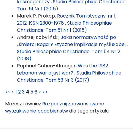
kosmogenezy
,
Studia Philosophiae Christianae:
Tom 51 Nr 1 (2015)
Marek P. Prokop,
Rocznik Tomistyczny, nr 1,
2012, ISSN 2300-1976
,
Studia Philosophiae
Christianae: Tom 51 Nr 1 (2015)
Andrzej Kobyliński,
Jaka normatywność po
„śmierci Boga”? Etyczne implikacje myśli słabej
,
Studia Philosophiae Christianae: Tom 54 Nr 2
(2018)
Raphael Cohen-Almagor,
Was the 1982
Lebanon war a just war?
,
Studia Philosophiae
Christianae: Tom 53 Nr 3 (2017)
<<
<
1
2
3
4
5
6
>
>>
Możesz również
Rozpocznij zaawansowane
wyszukiwanie podobieństw
dla tego artykułu.