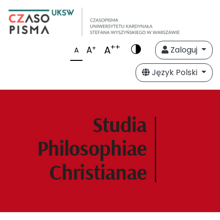
++
A
+
A
Zaloguj
A
Język Polski