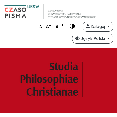
++
A
+
A
Zaloguj
A
Język Polski