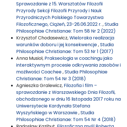
Sprawozdanie z 15. Warsztatów Filozofii
Przyrody Sekcji Filozofii Przyrody i Nauk
Przyrodniczych Polskiego Towarzystwa
Filozoficznego, Ciążeń, 23-26.06.2022 r.
,
Studia
Philosophiae Christianae: Tom 58 Nr 2 (2022)
Krzysztof Chodasewicz,
Wieloraka realizacja
warunków doboru i jej konsekwencje
,
Studia
Philosophiae Christianae: Tom 53 Nr 1 (2017)
Anna Musioł,
Prakseologia w coachingu jako
interaktywnym procesie odkrywania zasobów i
możliwości Coachee
,
Studia Philosophiae
Christianae: Tom 54 Nr 3 (2018)
Agnieszka Gralewicz,
Filozofia i film –
sprawozdanie z Warszawskiego Dnia Filozofii,
obchodzonego w dniu 16 listopada 2017 roku na
Uniwersytecie Kardynała Stefana
Wyszyńskiego w Warszawie
,
Studia
Philosophiae Christianae: Tom 54 Nr 4 (2018)
Radosław Kazibut,
Filozoficzna myśl Roberta