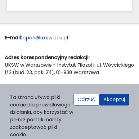
E-mail:
spch@uksw.edu.pl
Adres korespondencyjny redakcji:
UKSW w Warszawie - Instytut Filozofii, ul. Wóycickiego
1/3 (bud. 23, pok. 211), 01-938 Warszawa
Wydawca:
Ta strona używa pliki
Odrzuć
Akceptuj
Wydawnictwo Naukowe UKSW, ul. Dewajtis 5, domek
cookie dla prawidłowego
nr 2, 01-815 Warszawa
działania, aby korzystać w
Strona WWW Wydawnictwa
pełni z portalu należy
e-mail:
wydawnictwo@uksw.edu.pl
zaakceptować pliki
cookie.