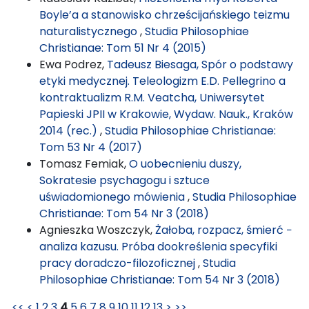
Boyle’a a stanowisko chrześcijańskiego teizmu
naturalistycznego
,
Studia Philosophiae
Christianae: Tom 51 Nr 4 (2015)
Ewa Podrez,
Tadeusz Biesaga, Spór o podstawy
etyki medycznej. Teleologizm E.D. Pellegrino a
kontraktualizm R.M. Veatcha, Uniwersytet
Papieski JPII w Krakowie, Wydaw. Nauk., Kraków
2014 (rec.)
,
Studia Philosophiae Christianae:
Tom 53 Nr 4 (2017)
Tomasz Femiak,
O uobecnieniu duszy,
Sokratesie psychagogu i sztuce
uświadomionego mówienia
,
Studia Philosophiae
Christianae: Tom 54 Nr 3 (2018)
Agnieszka Woszczyk,
Żałoba, rozpacz, śmierć −
analiza kazusu. Próba dookreślenia specyfiki
pracy doradczo-filozoficznej
,
Studia
Philosophiae Christianae: Tom 54 Nr 3 (2018)
<<
<
1
2
3
4
5
6
7
8
9
10
11
12
13
>
>>