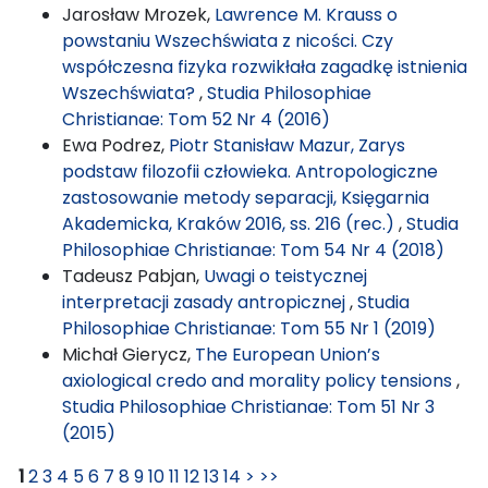
Jarosław Mrozek,
Lawrence M. Krauss o
powstaniu Wszechświata z nicości. Czy
współczesna fizyka rozwikłała zagadkę istnienia
Wszechświata?
,
Studia Philosophiae
Christianae: Tom 52 Nr 4 (2016)
Ewa Podrez,
Piotr Stanisław Mazur, Zarys
podstaw filozofii człowieka. Antropologiczne
zastosowanie metody separacji, Księgarnia
Akademicka, Kraków 2016, ss. 216 (rec.)
,
Studia
Philosophiae Christianae: Tom 54 Nr 4 (2018)
Tadeusz Pabjan,
Uwagi o teistycznej
interpretacji zasady antropicznej
,
Studia
Philosophiae Christianae: Tom 55 Nr 1 (2019)
Michał Gierycz,
The European Union’s
axiological credo and morality policy tensions
,
Studia Philosophiae Christianae: Tom 51 Nr 3
(2015)
1
2
3
4
5
6
7
8
9
10
11
12
13
14
>
>>