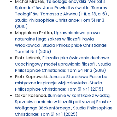
Michał Mrozek,
Teleologia encykliki "Veritatis
Splendor" św. Jana Pawła II w świetle "Summy
Teologii" św. Tomasza z Akwinu (I−II, q. 18, a. 6)
,
Studia Philosophiae Christianae: Tom 51 Nr 3
(2015)
Magdalena Płotka,
Uprawnieniowe prawo
naturalne i jego zakres w filozofii Pawła
Włodkowica
,
Studia Philosophiae Christianae:
Tom 51 Nr 1 (2015)
Piotr Leśniak,
Filozofia jako ćwiczenie duchowe.
Coachingowy model uprawiania filozofii
,
Studia
Philosophiae Christianae: Tom 54 Nr 3 (2018)
Piotr Koprowski,
Janusza Stanisława Pasierba
mistyczne inspiracje wizji człowieka
,
Studia
Philosophiae Christianae: Tom 51 Nr 1 (2015)
Oskar Kosenda,
Sumienie w konflikcie z władzą.
Sprzeciw sumienia w filozofii politycznej Ernsta-
Wolfganga Böckenfördego
,
Studia Philosophiae
Christianae: Tom 61 Nr 1 (2025)