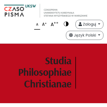
++
A
+
A
Zaloguj
A
Język Polski