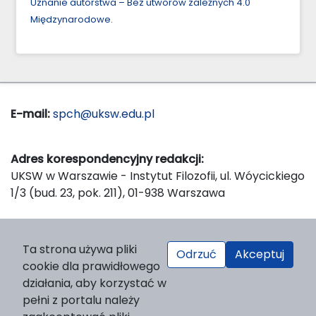
Uznanie autorstwa – Bez utworów zależnych 4.0
Międzynarodowe
.
E-mail:
spch@uksw.edu.pl
Adres korespondencyjny redakcji:
UKSW w Warszawie - Instytut Filozofii, ul. Wóycickiego
1/3 (bud. 23, pok. 211), 01-938 Warszawa
Wydawca:
Ta strona używa pliki
Odrzuć
Akceptuj
Wydawnictwo Naukowe UKSW, ul. Dewajtis 5, domek
cookie dla prawidłowego
nr 2, 01-815 Warszawa
działania, aby korzystać w
Strona WWW Wydawnictwa
pełni z portalu należy
e-mail:
wydawnictwo@uksw.edu.pl