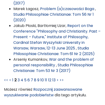
(2017)
Marek Łagosz,
Problem (a)czasowości Boga
,
Studia Philosophiae Christianae: Tom 56 Nr 1
(2020)
Jakub Płoski, Bartłomiej Uzar,
Report on the
Conference "Philosophy and Christianity. Past –
Present – Future," Institute of Philosophy,
Cardinal Stefan Wyszyński University in
Warsaw, Warsaw, 12-13 June 2025
,
Studia
Philosophiae Christianae: Tom 61 Nr 2 (2025)
Arseniy Kumankov,
War and the problem of
personal responsibility
,
Studia Philosophiae
Christianae: Tom 53 Nr 3 (2017)
<<
<
1
2
3
4
5
6
7
8
9
10
11
12
13
>
>>
Możesz również
Rozpocznij zaawansowane
wyszukiwanie podobieństw
dla tego artykułu.