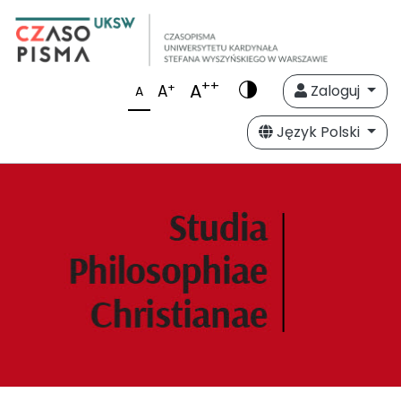
++
A
+
A
Zaloguj
A
Język Polski