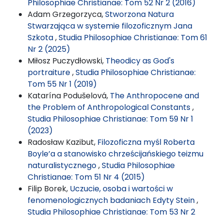
Philosophiae Christianae: Tom 52 Nr 2 (2016)
Adam Grzegorzyca,
Stworzona Natura
Stwarzająca w systemie filozoficznym Jana
Szkota
,
Studia Philosophiae Christianae: Tom 61
Nr 2 (2025)
Miłosz Puczydłowski,
Theodicy as God's
portraiture
,
Studia Philosophiae Christianae:
Tom 55 Nr 1 (2019)
Katarína Podušelová,
The Anthropocene and
the Problem of Anthropological Constants
,
Studia Philosophiae Christianae: Tom 59 Nr 1
(2023)
Radosław Kazibut,
Filozoficzna myśl Roberta
Boyle’a a stanowisko chrześcijańskiego teizmu
naturalistycznego
,
Studia Philosophiae
Christianae: Tom 51 Nr 4 (2015)
Filip Borek,
Uczucie, osoba i wartości w
fenomenologicznych badaniach Edyty Stein
,
Studia Philosophiae Christianae: Tom 53 Nr 2