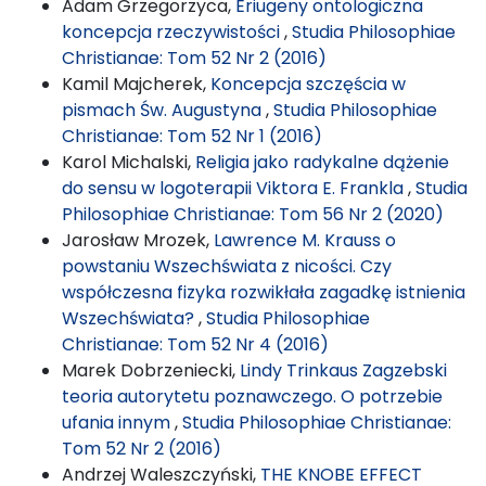
Adam Grzegorzyca,
Eriugeny ontologiczna
koncepcja rzeczywistości
,
Studia Philosophiae
Christianae: Tom 52 Nr 2 (2016)
Kamil Majcherek,
Koncepcja szczęścia w
pismach Św. Augustyna
,
Studia Philosophiae
Christianae: Tom 52 Nr 1 (2016)
Karol Michalski,
Religia jako radykalne dążenie
do sensu w logoterapii Viktora E. Frankla
,
Studia
Philosophiae Christianae: Tom 56 Nr 2 (2020)
Jarosław Mrozek,
Lawrence M. Krauss o
powstaniu Wszechświata z nicości. Czy
współczesna fizyka rozwikłała zagadkę istnienia
Wszechświata?
,
Studia Philosophiae
Christianae: Tom 52 Nr 4 (2016)
Marek Dobrzeniecki,
Lindy Trinkaus Zagzebski
teoria autorytetu poznawczego. O potrzebie
ufania innym
,
Studia Philosophiae Christianae:
Tom 52 Nr 2 (2016)
Andrzej Waleszczyński,
THE KNOBE EFFECT