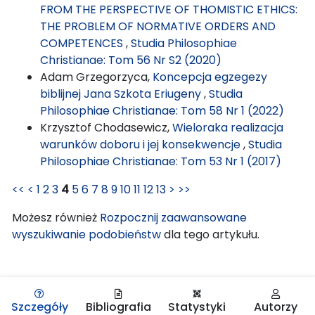
FROM THE PERSPECTIVE OF THOMISTIC ETHICS:
THE PROBLEM OF NORMATIVE ORDERS AND
COMPETENCES
,
Studia Philosophiae
Christianae: Tom 56 Nr S2 (2020)
Adam Grzegorzyca,
Koncepcja egzegezy
biblijnej Jana Szkota Eriugeny
,
Studia
Philosophiae Christianae: Tom 58 Nr 1 (2022)
Krzysztof Chodasewicz,
Wieloraka realizacja
warunków doboru i jej konsekwencje
,
Studia
Philosophiae Christianae: Tom 53 Nr 1 (2017)
<<
<
1
2
3
4
5
6
7
8
9
10
11
12
13
>
>>
Możesz również
Rozpocznij zaawansowane
wyszukiwanie podobieństw
dla tego artykułu.
Szczegóły
Bibliografia
Statystyki
Autorzy