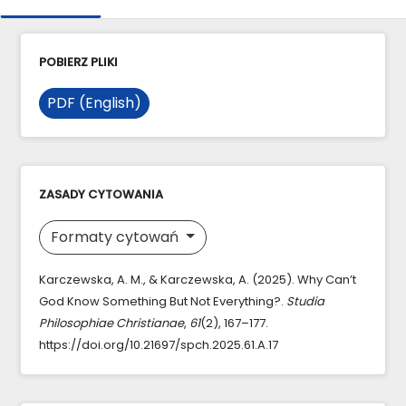
POBIERZ PLIKI
PDF (English)
ZASADY CYTOWANIA
Formaty cytowań
Karczewska, A. M., & Karczewska, A. (2025). Why Can’t
God Know Something But Not Everything?.
Studia
Philosophiae Christianae
,
61
(2), 167–177.
https://doi.org/10.21697/spch.2025.61.A.17