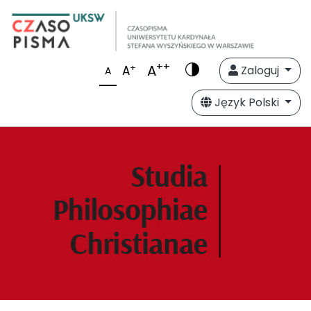
++
A
+
A
Zaloguj
A
Język Polski