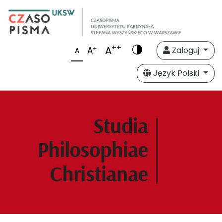
++
A
+
A
Zaloguj
A
Język Polski