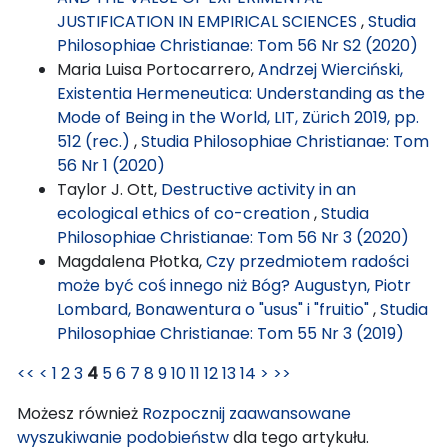
JUSTIFICATION IN EMPIRICAL SCIENCES
,
Studia
Philosophiae Christianae: Tom 56 Nr S2 (2020)
Maria Luisa Portocarrero,
Andrzej Wierciński,
Existentia Hermeneutica: Understanding as the
Mode of Being in the World, LIT, Zürich 2019, pp.
512 (rec.)
,
Studia Philosophiae Christianae: Tom
56 Nr 1 (2020)
Taylor J. Ott,
Destructive activity in an
ecological ethics of co-creation
,
Studia
Philosophiae Christianae: Tom 56 Nr 3 (2020)
Magdalena Płotka,
Czy przedmiotem radości
może być coś innego niż Bóg? Augustyn, Piotr
Lombard, Bonawentura o "usus" i "fruitio"
,
Studia
Philosophiae Christianae: Tom 55 Nr 3 (2019)
<<
<
1
2
3
4
5
6
7
8
9
10
11
12
13
14
>
>>
Możesz również
Rozpocznij zaawansowane
wyszukiwanie podobieństw
dla tego artykułu.