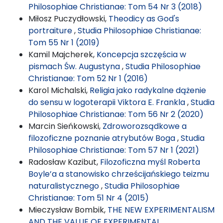
Philosophiae Christianae: Tom 54 Nr 3 (2018)
Miłosz Puczydłowski,
Theodicy as God's
portraiture
,
Studia Philosophiae Christianae:
Tom 55 Nr 1 (2019)
Kamil Majcherek,
Koncepcja szczęścia w
pismach Św. Augustyna
,
Studia Philosophiae
Christianae: Tom 52 Nr 1 (2016)
Karol Michalski,
Religia jako radykalne dążenie
do sensu w logoterapii Viktora E. Frankla
,
Studia
Philosophiae Christianae: Tom 56 Nr 2 (2020)
Marcin Sieńkowski,
Zdroworozsądkowe a
filozoficzne poznanie atrybutów Boga
,
Studia
Philosophiae Christianae: Tom 57 Nr 1 (2021)
Radosław Kazibut,
Filozoficzna myśl Roberta
Boyle’a a stanowisko chrześcijańskiego teizmu
naturalistycznego
,
Studia Philosophiae
Christianae: Tom 51 Nr 4 (2015)
Mieczysław Bombik,
THE NEW EXPERIMENTALISM
AND THE VALUE OF EXPERIMENTAL