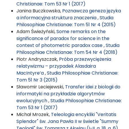
Christianae: Tom 53 Nr 1 (2017)
Janina Buczkowska,
Poznawcza geneza języka
a informacyjna struktura znaczenia
,
Studia
Philosophiae Christianae: Tom 51 Nr 4 (2015)
Adam Świeżyński,
Some remarks on the
significance of paradox for science in the
context of photometric paradox case
,
Studia
Philosophiae Christianae: Tom 54 Nr 4 (2018)
Piotr Andryszczak,
Próba przezwyciężenia
relatywizmu – przypadek Alasdaira
MacIntyre’a
,
Studia Philosophiae Christianae:
Tom 51 Nr 3 (2015)
Sławomir Leciejewski,
Transfer idei z biologii do
informatyki na przykładzie algorytmów
ewolucyjnych
,
Studia Philosophiae Christianae:
Tom 53 Nr 1 (2017)
Michał Mrozek,
Teleologia encykliki "Veritatis
Splendor" św. Jana Pawła II w świetle "Summy
Teologii" św. Tomasza z Akwinu (I−II, q. 18, a. 6)
,