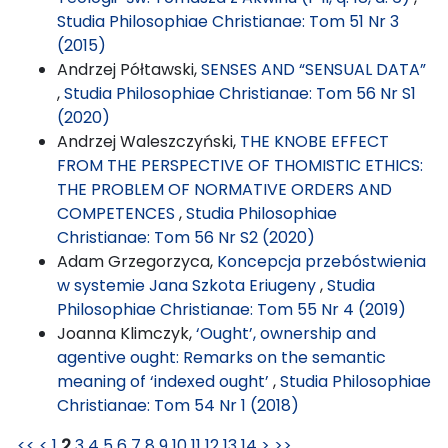
Studia Philosophiae Christianae: Tom 51 Nr 3
(2015)
Andrzej Półtawski,
SENSES AND “SENSUAL DATA”
,
Studia Philosophiae Christianae: Tom 56 Nr S1
(2020)
Andrzej Waleszczyński,
THE KNOBE EFFECT
FROM THE PERSPECTIVE OF THOMISTIC ETHICS:
THE PROBLEM OF NORMATIVE ORDERS AND
COMPETENCES
,
Studia Philosophiae
Christianae: Tom 56 Nr S2 (2020)
Adam Grzegorzyca,
Koncepcja przebóstwienia
w systemie Jana Szkota Eriugeny
,
Studia
Philosophiae Christianae: Tom 55 Nr 4 (2019)
Joanna Klimczyk,
‘Ought’, ownership and
agentive ought: Remarks on the semantic
meaning of ‘indexed ought’
,
Studia Philosophiae
Christianae: Tom 54 Nr 1 (2018)
<<
<
1
2
3
4
5
6
7
8
9
10
11
12
13
14
>
>>