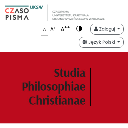
++
A
+
A
Zaloguj
A
Język Polski