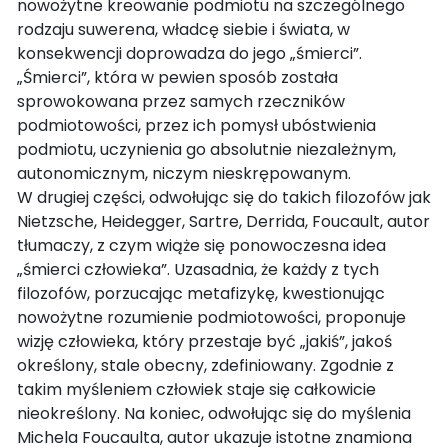
nowożytne kreowanie podmiotu na szczególnego
rodzaju suwerena, władcę siebie i świata, w
konsekwencji doprowadza do jego „śmierci”.
„Śmierci”, która w pewien sposób została
sprowokowana przez samych rzeczników
podmiotowości, przez ich pomysł ubóstwienia
podmiotu, uczynienia go absolutnie niezależnym,
autonomicznym, niczym nieskrępowanym.
W drugiej części, odwołując się do takich filozofów jak
Nietzsche, Heidegger, Sartre, Derrida, Foucault, autor
tłumaczy, z czym wiąże się ponowoczesna idea
„śmierci człowieka”. Uzasadnia, że każdy z tych
filozofów, porzucając metafizykę, kwestionując
nowożytne rozumienie podmiotowości, proponuje
wizję człowieka, który przestaje być „jakiś”, jakoś
określony, stale obecny, zdefiniowany. Zgodnie z
takim myśleniem człowiek staje się całkowicie
nieokreślony. Na koniec, odwołując się do myślenia
Michela Foucaulta, autor ukazuje istotne znamiona