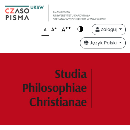
++
A
+
A
Zaloguj
A
Język Polski