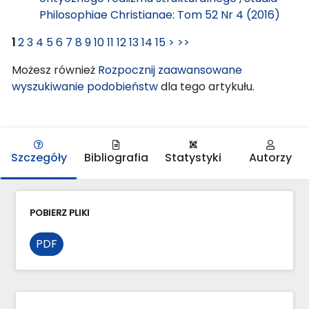
Philosophiae Christianae: Tom 52 Nr 4 (2016)
1
2
3
4
5
6
7
8
9
10
11
12
13
14
15
>
>>
Możesz również
Rozpocznij zaawansowane
wyszukiwanie podobieństw
dla tego artykułu.
Szczegóły
Bibliografia
Statystyki
Autorzy
POBIERZ PLIKI
PDF