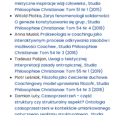
mistyczne inspiracje wizji człowieka
,
Studia
Philosophiae Christianae: Tom 51 Nr 1 (2015)
Witold Płotka,
Zarys fenomenologii solidarności:
O genezie konstytuowania się grup
,
Studia
Philosophiae Christianae: Tom 54 Nr 4 (2018)
Anna Musioł,
Prakseologia w coachingu jako
interaktywnym procesie odkrywania zasobów i
możliwości Coachee
,
Studia Philosophiae
Christianae: Tom 54 Nr 3 (2018)
Tadeusz Pabjan,
Uwagi o teistycznej
interpretacji zasady antropicznej
,
Studia
Philosophiae Christianae: Tom 55 Nr 1 (2019)
Piotr Leśniak,
Filozofia jako ćwiczenie duchowe.
Coachingowy model uprawiania filozofii
,
Studia
Philosophiae Christianae: Tom 54 Nr 3 (2018)
Damian Luty,
Czasoprzestrzeń – część
struktury czy strukturalny aspekt? Ontologia
czasoprzestrzeni w kontekście umiarkowanego
ontycznego realizmu strukturalnego
,
Studia