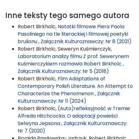
Inne teksty tego samego autora
Robert Birkholc,
Notatki filmowe Piera Paola
Pasoliniego na tle literackiej i filmowej poetyki
brulionu
,
Załącznik Kulturoznawczy: Nr 8 (2021)
Robert Birkholc, Seweryn Kuśmierczyk,
Laboratorium analizy filmu Z prof. Sewerynem
Kuśmierczykiem rozmawia Robert Birkholc
,
Załącznik Kulturoznawczy: Nr 5 (2018)
Robert Birkholc,
Film Adaptations of
Contemporary Polish Literature. An Attempt to
Characterize the Phenomenon
,
Załącznik
Kulturoznawczy: Nr 11 (2024)
Robert Birkholc,
(Auto)refleksyjność w Tremie
Alfreda Hitchcocka. O adaptacji powieści
Selwyna Jepsona
,
Załącznik Kulturoznawczy:
Nr 7 (2020)
Brygida Pawłowska-Jądrzyk, Robert Birkholc,