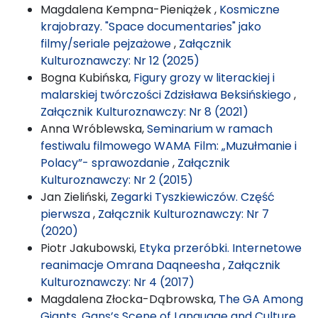
Magdalena Kempna-Pieniążek ,
Kosmiczne
krajobrazy. "Space documentaries" jako
filmy/seriale pejzażowe
,
Załącznik
Kulturoznawczy: Nr 12 (2025)
Bogna Kubińska,
Figury grozy w literackiej i
malarskiej twórczości Zdzisława Beksińskiego
,
Załącznik Kulturoznawczy: Nr 8 (2021)
Anna Wróblewska,
Seminarium w ramach
festiwalu filmowego WAMA Film: „Muzułmanie i
Polacy”- sprawozdanie
,
Załącznik
Kulturoznawczy: Nr 2 (2015)
Jan Zieliński,
Zegarki Tyszkiewiczów. Część
pierwsza
,
Załącznik Kulturoznawczy: Nr 7
(2020)
Piotr Jakubowski,
Etyka przeróbki. Internetowe
reanimacje Omrana Daqneesha
,
Załącznik
Kulturoznawczy: Nr 4 (2017)
Magdalena Złocka-Dąbrowska,
The GA Among
Giants. Gans’s Scene of Language and Culture