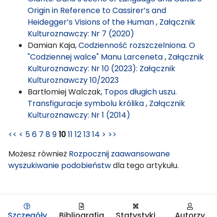
Origin in Reference to Cassirer’s and
Heidegger’s Visions of the Human
,
Załącznik
Kulturoznawczy: Nr 7 (2020)
Damian Kaja,
Codzienność rozszczelniona. O
"Codziennej walce" Manu Larceneta
,
Załącznik
Kulturoznawczy: Nr 10 (2023): Załącznik
Kulturoznawczy 10/2023
Bartłomiej Walczak,
Topos długich uszu.
Transfiguracje symbolu królika
,
Załącznik
Kulturoznawczy: Nr 1 (2014)
<<
<
5
6
7
8
9
10
11
12
13
14
>
>>
Możesz również
Rozpocznij zaawansowane
wyszukiwanie podobieństw
dla tego artykułu.
Szczegóły
Bibliografia
Statystyki
Autorzy