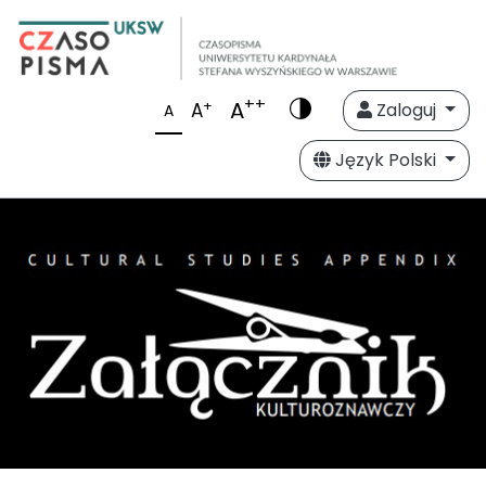
++
A
+
A
Zaloguj
A
Język Polski