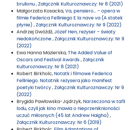
brulionu
,
Załącznik Kulturoznawczy: Nr 8 (2021)
Małgorzata Kosacka,
Va, pensiero… – opera w
filmie Federica Felliniego E la nave va (A statek
płynie)
,
Załącznik Kulturoznawczy: Nr 9 (2022)
Andrzej Gwóźdź,
Józef Hen, reżyser – światy
niedokończone
,
Załącznik Kulturoznawczy: Nr 9
(2022)
Ewa Hanna Mazierska,
The Added Value of
Oscars and Festival Awards
,
Załącznik
Kulturoznawczy: Nr 8 (2021)
Robert Birkholc,
Notatk i filmowe Federica
Felliniego. Notatnik reżysera jako manifest
poetyki twórcy
,
Załącznik Kulturoznawczy: Nr 9
(2022)
Brygida Pawłowska-Jądrzyk,
Narzeczona w tafli
lodu, czyli jak kino mawia o nieprzeniknioności
uczuć miłosnych (45 lat Andrew Haigha)
,
Załącznik Kulturoznawczy: Nr 6 (2019)
Robert Birkholc,
Film Adaptations of