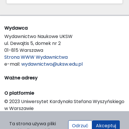
Wydawca
Wydawnictwo Naukowe UKSW
ul. Dewajtis 5, domek nr 2
01-815 Warszawa
Strona WWW Wydawnictwa
e-mail:
wydawnictwo@uksw.edu.pl
Ważne adresy
O platformie
© 2023 Uniwersytet Kardynała Stefana Wyszyńskiego
w Warszawie
Support & Customization by LIBCOM
Platform & Workflow by OJS/PKP
Ta strona używa pliki
Odrzuć
Akceptuj