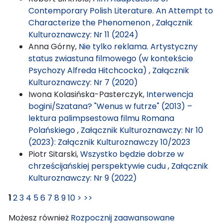
Contemporary Polish Literature. An Attempt to
Characterize the Phenomenon
,
Załącznik
Kulturoznawczy: Nr 11 (2024)
Anna Górny,
Nie tylko reklama. Artystyczny
status zwiastuna filmowego (w kontekście
Psychozy Alfreda Hitchcocka)
,
Załącznik
Kulturoznawczy: Nr 7 (2020)
Iwona Kolasińska-Pasterczyk,
Interwencja
bogini/Szatana? "Wenus w futrze" (2013) –
lektura palimpsestowa filmu Romana
Polańskiego
,
Załącznik Kulturoznawczy: Nr 10
(2023): Załącznik Kulturoznawczy 10/2023
Piotr Sitarski,
Wszystko będzie dobrze w
chrześcijańskiej perspektywie cudu
,
Załącznik
Kulturoznawczy: Nr 9 (2022)
1
2
3
4
5
6
7
8
9
10
>
>>
Możesz również
Rozpocznij zaawansowane