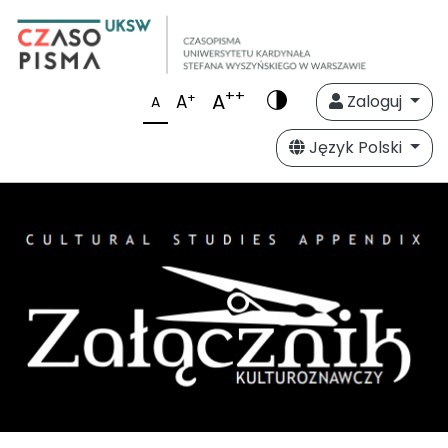
++
A
+
A
Zaloguj
A
Język Polski