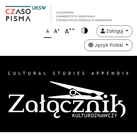
++
A
+
A
Zaloguj
A
Język Polski