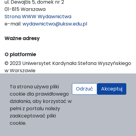
ul. Dewajtis 5, domek nr 2
01-815 Warszawa
Strona WWW Wydawnictwa
e-mail:
wydawnictwo@uksw.edu.pl
Ważne adresy
O platformie
© 2023 Uniwersytet Kardynała Stefana Wyszyńskiego
w Warszawie
Support & Customization by LIBCOM
Platform & Workflow by OJS/PKP
Ta strona używa pliki
Odrzuć
Akceptuj
cookie dla prawidłowego
działania, aby korzystać w
pełni z portalu należy
zaakceptować pliki
cookie.