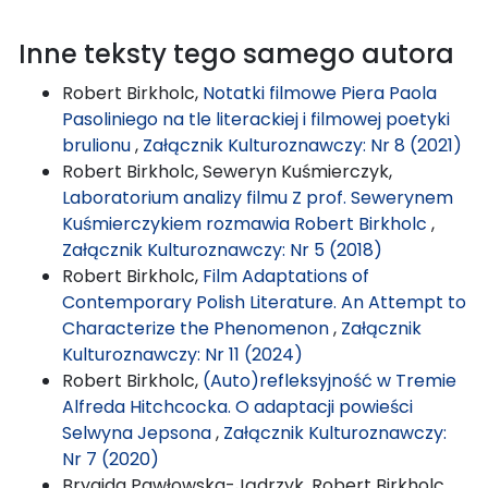
Inne teksty tego samego autora
Robert Birkholc,
Notatki filmowe Piera Paola
Pasoliniego na tle literackiej i filmowej poetyki
brulionu
,
Załącznik Kulturoznawczy: Nr 8 (2021)
Robert Birkholc, Seweryn Kuśmierczyk,
Laboratorium analizy filmu Z prof. Sewerynem
Kuśmierczykiem rozmawia Robert Birkholc
,
Załącznik Kulturoznawczy: Nr 5 (2018)
Robert Birkholc,
Film Adaptations of
Contemporary Polish Literature. An Attempt to
Characterize the Phenomenon
,
Załącznik
Kulturoznawczy: Nr 11 (2024)
Robert Birkholc,
(Auto)refleksyjność w Tremie
Alfreda Hitchcocka. O adaptacji powieści
Selwyna Jepsona
,
Załącznik Kulturoznawczy:
Nr 7 (2020)
Brygida Pawłowska-Jądrzyk, Robert Birkholc,