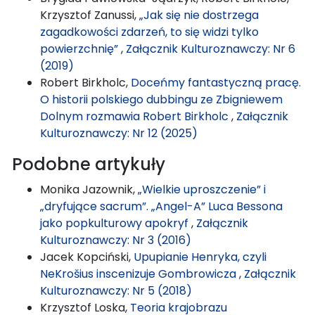
Krzysztof Zanussi,
„Jak się nie dostrzega
zagadkowości zdarzeń, to się widzi tylko
powierzchnię”
,
Załącznik Kulturoznawczy: Nr 6
(2019)
Robert Birkholc,
Doceńmy fantastyczną pracę.
O historii polskiego dubbingu ze Zbigniewem
Dolnym rozmawia Robert Birkholc
,
Załącznik
Kulturoznawczy: Nr 12 (2025)
Podobne artykuły
Monika Jazownik,
„Wielkie uproszczenie” i
„dryfujące sacrum”. „Angel-A” Luca Bessona
jako popkulturowy apokryf
,
Załącznik
Kulturoznawczy: Nr 3 (2016)
Jacek Kopciński,
Upupianie Henryka, czyli
NeKrošius inscenizuje Gombrowicza
,
Załącznik
Kulturoznawczy: Nr 5 (2018)
Krzysztof Loska,
Teoria krajobrazu