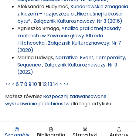
Aleksandra Hudymač,
Kunderowskie zmagania
z kiczem – raz jeszcze o „Nieznośnej lekkości
bytu”
,
Załącznik Kulturoznawczy: Nr 3 (2016)
Agnieszka Smaga,
Analiza graficznej zasady
kontrastu w Zawrocie głowy Alfreda
Hitchcocka
,
Załącznik Kulturoznawczy: Nr 7
(2020)
Marina Ludwigs,
Narrative: Event, Temporality,
Sequence
,
Załącznik Kulturoznawczy: Nr 9
(2022)
<<
<
6
7
8
9
10
11
12
13
14
>
>>
Możesz również
Rozpocznij zaawansowane
wyszukiwanie podobieństw
dla tego artykułu.
Szczegóły
Bibliografia
Statystyki
Autorzy