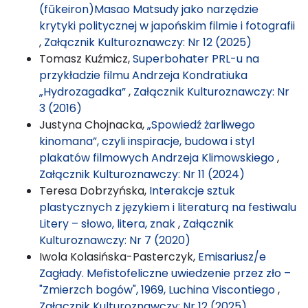
(fūkeiron)Masao Matsudy jako narzędzie
krytyki politycznej w japońskim filmie i fotografii
,
Załącznik Kulturoznawczy: Nr 12 (2025)
Tomasz Kuźmicz,
Superbohater PRL-u na
przykładzie filmu Andrzeja Kondratiuka
„Hydrozagadka”
,
Załącznik Kulturoznawczy: Nr
3 (2016)
Justyna Chojnacka,
„Spowiedź żarliwego
kinomana”, czyli inspiracje, budowa i styl
plakatów filmowych Andrzeja Klimowskiego
,
Załącznik Kulturoznawczy: Nr 11 (2024)
Teresa Dobrzyńska,
Interakcje sztuk
plastycznych z językiem i literaturą na festiwalu
Litery – słowo, litera, znak
,
Załącznik
Kulturoznawczy: Nr 7 (2020)
Iwola Kolasińska-Pasterczyk,
Emisariusz/e
Zagłady. Mefistofeliczne uwiedzenie przez zło –
"Zmierzch bogów", 1969, Luchina Viscontiego
,
Załącznik Kulturoznawczy: Nr 12 (2025)