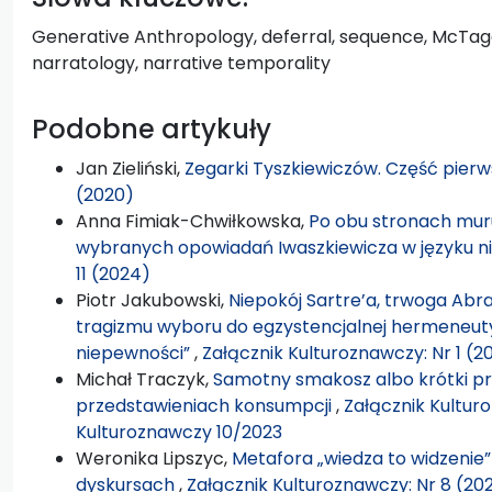
Generative Anthropology, deferral, sequence, McTagg
narratology, narrative temporality
Podobne artykuły
Jan Zieliński,
Zegarki Tyszkiewiczów. Część pier
(2020)
Anna Fimiak-Chwiłkowska,
Po obu stronach muru
wybranych opowiadań Iwaszkiewicza w języku 
11 (2024)
Piotr Jakubowski,
Niepokój Sartre’a, trwoga Abr
tragizmu wyboru do egzystencjalnej hermeneuty
niepewności”
,
Załącznik Kulturoznawczy: Nr 1 (2
Michał Traczyk,
Samotny smakosz albo krótki p
przedstawieniach konsumpcji
,
Załącznik Kulturo
Kulturoznawczy 10/2023
Weronika Lipszyc,
Metafora „wiedza to widzenie
dyskursach
,
Załącznik Kulturoznawczy: Nr 8 (202