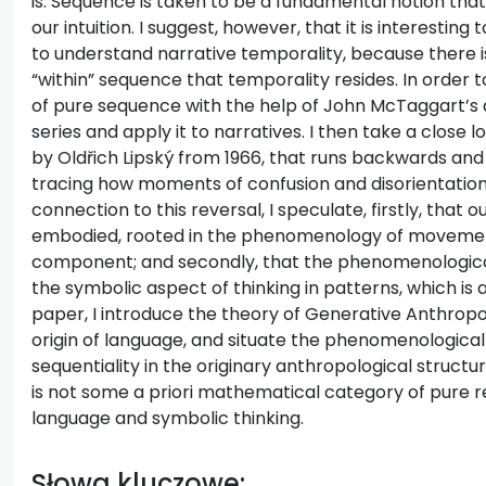
is. Sequence is taken to be a fundamental notion that 
our intuition. I suggest, however, that it is interestin
to understand narrative temporality, because there is
“within” sequence that temporality resides. In order to 
of pure sequence with the help of John McTaggart’s
series and apply it to narratives. I then take a close
by Oldřich Lipský from 1966, that runs backwards an
tracing how moments of confusion and disorientation 
connection to this reversal, I speculate, firstly, that o
embodied, rooted in the phenomenology of movement 
component; and secondly, that the phenomenological 
the symbolic aspect of thinking in patterns, which is a
paper, I introduce the theory of Generative Anthrop
origin of language, and situate the phenomenologic
sequentiality in the originary anthropological structu
is not some a priori mathematical category of pure re
language and symbolic thinking.
Słowa kluczowe: