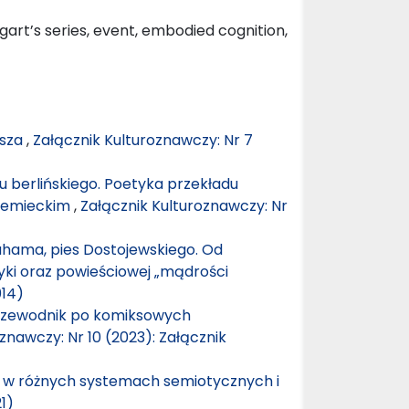
art’s series, event, embodied cognition,
wsza
,
Załącznik Kulturoznawczy: Nr 7
 berlińskiego. Poetyka przekładu
niemieckim
,
Załącznik Kulturoznawczy: Nr
ahama, pies Dostojewskiego. Od
ki oraz powieściowej „mądrości
014)
rzewodnik po komiksowych
znawczy: Nr 10 (2023): Załącznik
” w różnych systemach semiotycznych i
1)