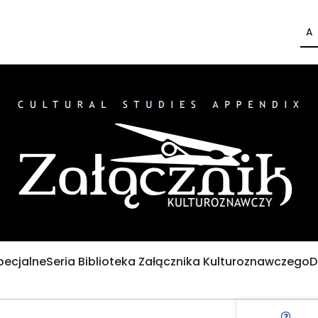
A
pecjalne
Seria Biblioteka Załącznika Kulturoznawczego
D