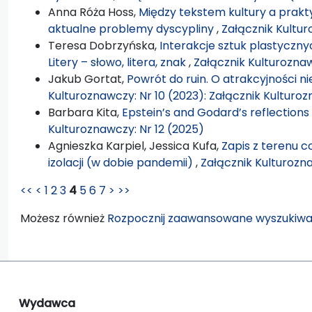
Anna Róża Hoss,
Między tekstem kultury a prakty
aktualne problemy dyscypliny
,
Załącznik Kultur
Teresa Dobrzyńska,
Interakcje sztuk plastycznyc
Litery – słowo, litera, znak
,
Załącznik Kulturoznaw
Jakub Gortat,
Powrót do ruin. O atrakcyjności 
Kulturoznawczy: Nr 10 (2023): Załącznik Kulturo
Barbara Kita,
Epstein’s and Godard’s reflections
Kulturoznawczy: Nr 12 (2025)
Agnieszka Karpiel, Jessica Kufa,
Zapis z terenu c
izolacji (w dobie pandemii)
,
Załącznik Kulturozn
<<
<
1
2
3
4
5
6
7
>
>>
Możesz również
Rozpocznij zaawansowane wyszukiwa
Wydawca