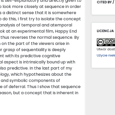
is self-explanatory and directly given to
CITED BY /
g to look more closely at sequence in order
 a distinct sense that it is somewhere
do this, I first try to isolate the concept
 analysis of temporal and atemporal
 look at an experimental film, Happy End
LICENCJA
d thus reverses the normal sequence. By
on the part of the viewers arise in
ur grasp of sequentiality is deeply
Utwór dostę
with its predictive cognitive
Użycie ni
aspect is intrinsically bound up with
lso predictive. In the last part of my
ology, which hypothesizes about the
al and symbolic components of
re of deferral. Thus I show that sequence
ason, but a concept that is inherent in