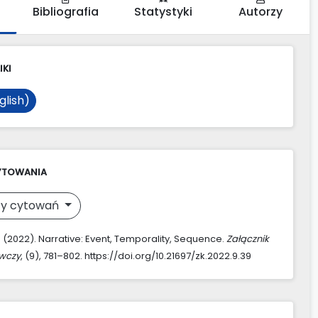
Bibliografia
Statystyki
Autorzy
IKI
glish)
YTOWANIA
y cytowań
. (2022). Narrative: Event, Temporality, Sequence.
Załącznik
awczy
, (9), 781–802. https://doi.org/10.21697/zk.2022.9.39