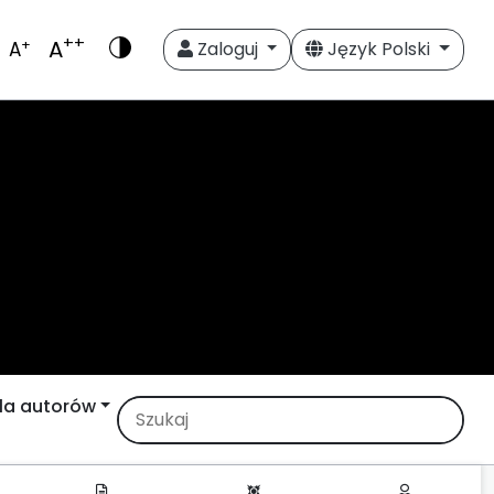
++
A
+
A
Zaloguj
Język Polski
la autorów