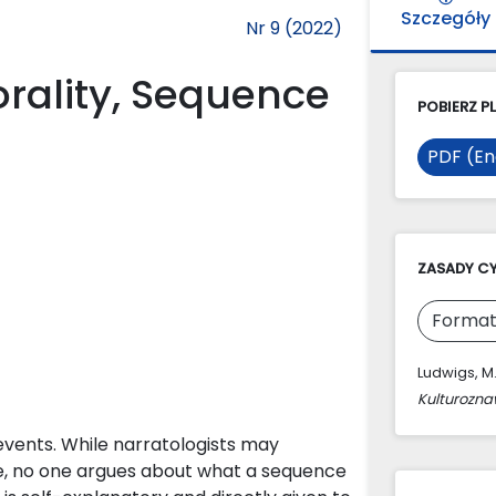
Szczegóły
Nr 9 (2022)
orality, Sequence
POBIERZ PL
PDF (En
ZASADY C
Format
Ludwigs, M
Kulturozn
 events. While narratologists may
be, no one argues about what a sequence