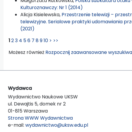
Małgorzata Rutkowska,
Polska subkultura otaku
Kulturoznawczy: Nr 1 (2014)
Alicja Kisielewska,
Przestrzenie telewizji – przest
telewizyjne. Serialowe praktyki udomawiania pr
(2021)
1
2
3
4
5
6
7
8
9
10
>
>>
Możesz również
Rozpocznij zaawansowane wyszukiwa
Wydawca
Wydawnictwo Naukowe UKSW
ul. Dewajtis 5, domek nr 2
01-815 Warszawa
Strona WWW Wydawnictwa
e-mail:
wydawnictwo@uksw.edu.pl