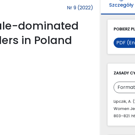
Szczegóły
Nr 9 (2022)
ale-dominated
POBIERZ PL
ers in Poland
PDF (En
ZASADY C
Format
Lipczik, A
Women Jewe
803–821. ht