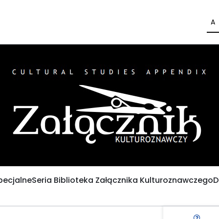
A
pecjalne
Seria Biblioteka Załącznika Kulturoznawczego
D