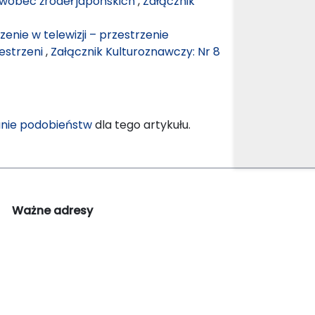
 wobec źródeł japońskich
,
Załącznik
rzenie w telewizji – przestrzenie
zestrzeni
,
Załącznik Kulturoznawczy: Nr 8
nie podobieństw
dla tego artykułu.
Ważne adresy