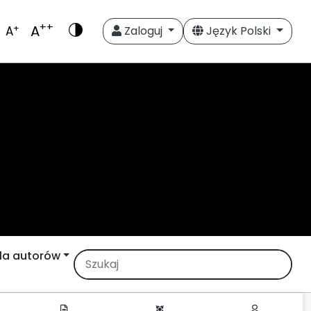
++
A
+
A
Zaloguj
Język Polski
la autorów