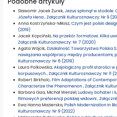
Podobne artykuły
Sławomir Jacek Żurek,
Jezus spłonął w stodole. 
Józefa Hena
,
Załącznik Kulturoznawczy: Nr 9 (2
Anna Kostrzyńska-Miłosz,
Czym jest polski desi
(2019)
Jacek Kopciński,
Na przekór formatowi. Kilka 
Załącznik Kulturoznawczy: Nr 7 (2020)
Agata Wójcik,
Działalność Towarzystwa Polska S
nawiązania współpracy między producentami, p
Kulturoznawczy: Nr 6 (2019)
Laura Polkowska,
Aksjologiczny profil starości 
korpusowych
,
Załącznik Kulturoznawczy: Nr 11 (
Robert Birkholc,
Film Adaptations of Contempora
Characterize the Phenomenon
,
Załącznik Kultu
Barbara Giza, Michał Wenzel,
Ludowy bohater i l
filmowych preferencji polskiej widowni
,
Załączni
Ewa Hanna Mazierska,
Polish Modernization in Bi
Kulturoznawczy: Nr 9 (2022)