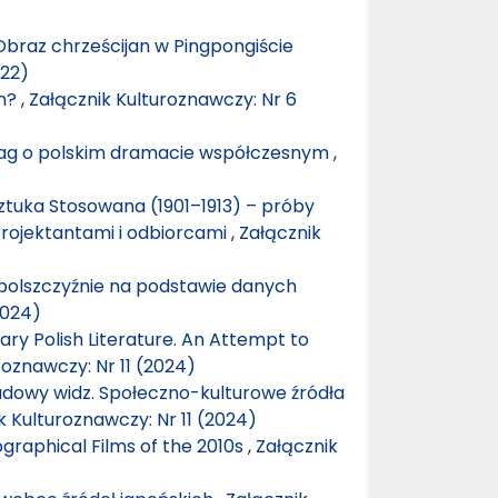
Obraz chrześcijan w Pingpongiście
022)
gn?
,
Załącznik Kulturoznawczy: Nr 6
uwag o polskim dramacie współczesnym
,
ztuka Stosowana (1901–1913) – próby
rojektantami i odbiorcami
,
Załącznik
w polszczyźnie na podstawie danych
2024)
ry Polish Literature. An Attempt to
roznawczy: Nr 11 (2024)
udowy widz. Społeczno-kulturowe źródła
k Kulturoznawczy: Nr 11 (2024)
ographical Films of the 2010s
,
Załącznik