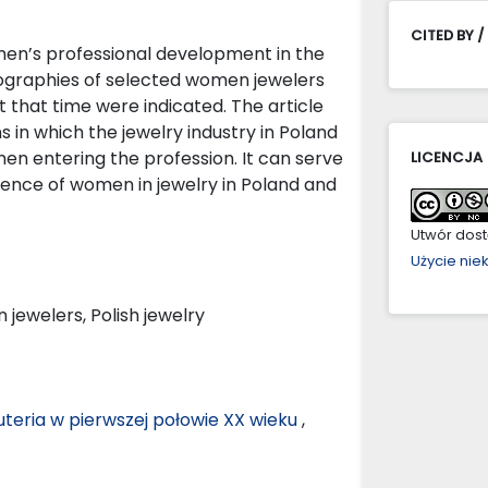
CITED BY /
men’s professional development in the
biographies of selected women jewelers
t that time were indicated. The article
s in which the jewelry industry in Poland
en entering the profession. It can serve
LICENCJA
sence of women in jewelry in Poland and
Utwór dostę
Użycie ni
ewelers, Polish jewelry
iżuteria w pierwszej połowie XX wieku
,