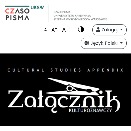
++
A
+
A
Zaloguj
A
Język Polski