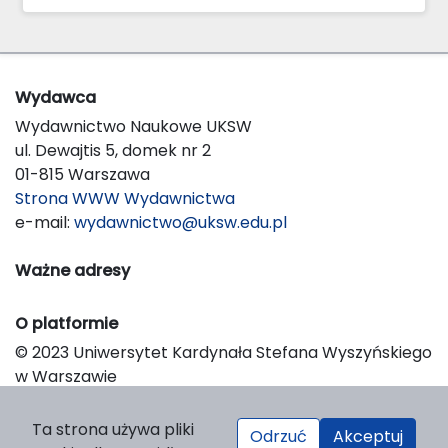
Wydawca
Wydawnictwo Naukowe UKSW
ul. Dewajtis 5, domek nr 2
01-815 Warszawa
Strona WWW Wydawnictwa
e-mail:
wydawnictwo@uksw.edu.pl
Ważne adresy
O platformie
© 2023 Uniwersytet Kardynała Stefana Wyszyńskiego
w Warszawie
Support & Customization by LIBCOM
Platform & Workflow by OJS/PKP
Ta strona używa pliki
Odrzuć
Akceptuj