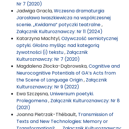
Nr 7 (2020)
Jadwiga Gracla,
Wczesna dramaturgia
Jarosława Iwaszkiewicza na współczesnej
scenie. „Kwidama” potyczki teatralne
,
Załącznik Kulturoznawczy: Nr 11 (2024)
Katarzyna Machtyl,
Ożywczość semiotycznej
optyki. Głośno myśląc nad kategorią
żywotności (i) tekstu
,
Załącznik
Kulturoznawczy: Nr 7 (2020)
Magdalena Złocka-Dąbrowska,
Cognitive and
Neurocognitive Potentials of GA’s Acts from
the Scene of Language Origin
,
Załącznik
Kulturoznawczy: Nr 9 (2022)
Ewa Szczęsna,
Uniwersum poetyki.
Prolegomena
,
Załącznik Kulturoznawczy: Nr 8
(2021)
Joanna Pietrzak-Thébault,
Transmission of
Texts and New Technologies: Memory or
Transformation?
,
Załącznik Kulturoznawczy: