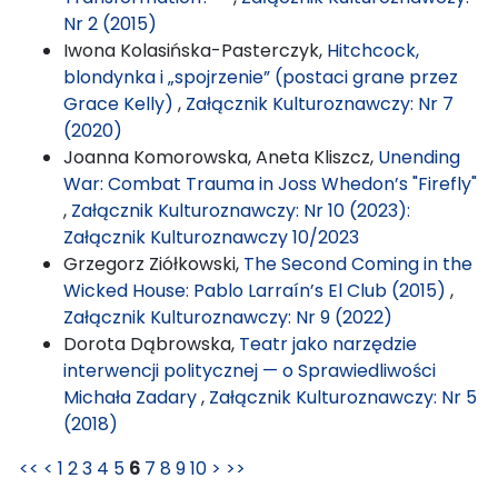
Nr 2 (2015)
Iwona Kolasińska-Pasterczyk,
Hitchcock,
blondynka i „spojrzenie” (postaci grane przez
Grace Kelly)
,
Załącznik Kulturoznawczy: Nr 7
(2020)
Joanna Komorowska, Aneta Kliszcz,
Unending
War: Combat Trauma in Joss Whedon’s "Firefly"
,
Załącznik Kulturoznawczy: Nr 10 (2023):
Załącznik Kulturoznawczy 10/2023
Grzegorz Ziółkowski,
The Second Coming in the
Wicked House: Pablo Larraín’s El Club (2015)
,
Załącznik Kulturoznawczy: Nr 9 (2022)
Dorota Dąbrowska,
Teatr jako narzędzie
interwencji politycznej — o Sprawiedliwości
Michała Zadary
,
Załącznik Kulturoznawczy: Nr 5
(2018)
<<
<
1
2
3
4
5
6
7
8
9
10
>
>>