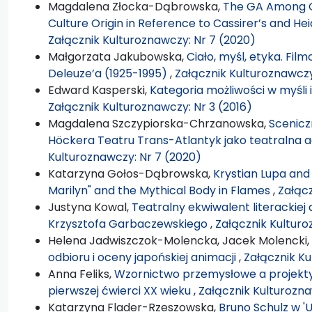
Magdalena Złocka-Dąbrowska,
The GA Among G
Culture Origin in Reference to Cassirer’s and H
Załącznik Kulturoznawczy: Nr 7 (2020)
Małgorzata Jakubowska,
Ciało, myśl, etyka. Fil
Deleuze’a (1925-1995)
,
Załącznik Kulturoznawczy
Edward Kasperski,
Kategoria możliwości w myśli
Załącznik Kulturoznawczy: Nr 3 (2016)
Magdalena Szczypiorska-Chrzanowska,
Scenicz
Höckera Teatru Trans-Atlantyk jako teatralna a
Kulturoznawczy: Nr 7 (2020)
Katarzyna Gołos-Dąbrowska,
Krystian Lupa and 
Marilyn" and the Mythical Body in Flames
,
Załącz
Justyna Kowal,
Teatralny ekwiwalent literackiej 
Krzysztofa Garbaczewskiego
,
Załącznik Kulturo
Helena Jadwiszczok-Molencka, Jacek Molencki,
odbioru i oceny japońskiej animacji
,
Załącznik Ku
Anna Feliks,
Wzornictwo przemysłowe a projekty
pierwszej ćwierci XX wieku
,
Załącznik Kulturozna
Katarzyna Flader-Rzeszowska,
Bruno Schulz w 'U