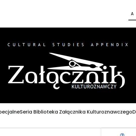
A
pecjalne
Seria Biblioteka Załącznika Kulturoznawczego
D