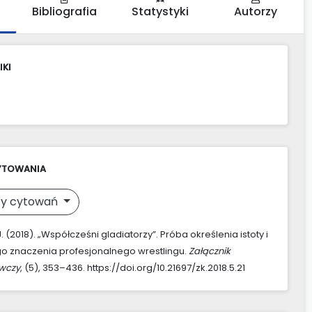
Bibliografia
Statystyki
Autorzy
IKI
YTOWANIA
y cytowań
J. (2018). „Współcześni gladiatorzy”. Próba określenia istoty i
o znaczenia profesjonalnego wrestlingu.
Załącznik
awczy
, (5), 353–436. https://doi.org/10.21697/zk.2018.5.21