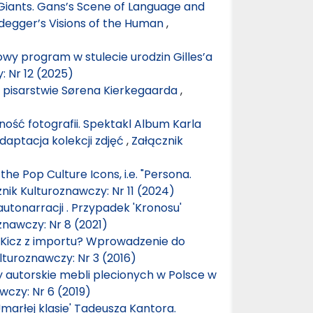
iants. Gans’s Scene of Language and
eidegger’s Visions of the Human
,
mowy program w stulecie urodzin Gilles’a
: Nr 12 (2025)
 i pisarstwie Sørena Kierkegaarda
,
ność fotografii. Spektakl Album Karla
daptacja kolekcji zdjęć
,
Załącznik
the Pop Culture Icons, i.e. "Persona.
nik Kulturoznawczy: Nr 11 (2024)
autonarracji . Przypadek 'Kronosu'
znawczy: Nr 8 (2021)
Kicz z importu? Wprowadzenie do
lturoznawczy: Nr 3 (2016)
 autorskie mebli plecionych w Polsce w
wczy: Nr 6 (2019)
marłej klasie' Tadeusza Kantora.