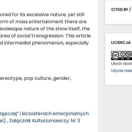
CITED BY /
ed for its excessive nature, yet still
 form of mass entertainment there are
ivalesque nature of the show itself, the
area of social transgression. This article
nd intermedial phenomenon, especially
LICENCJA
Utwór dostę
Użycie ni
tereotype, pop culture, gender,
tępczej” i kiczosferach emocjonalnych
el)
,
Załącznik Kulturoznawczy: Nr 3