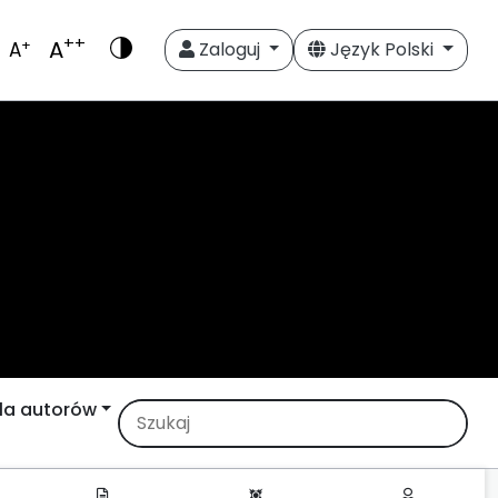
++
A
+
A
Zaloguj
Język Polski
la autorów