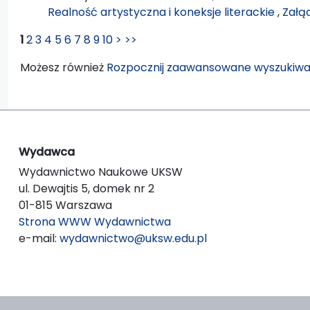
Realność artystyczna i koneksje literackie
,
Załąc
1
2
3
4
5
6
7
8
9
10
>
>>
Możesz również
Rozpocznij zaawansowane wyszukiwa
Wydawca
Wydawnictwo Naukowe UKSW
ul. Dewajtis 5, domek nr 2
01-815 Warszawa
Strona WWW Wydawnictwa
e-mail:
wydawnictwo@uksw.edu.pl