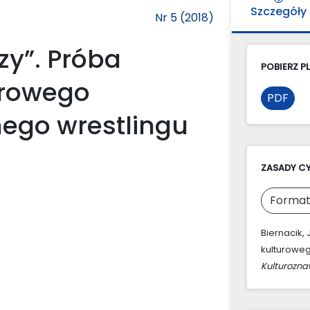
Szczegóły
Nr 5 (2018)
zy”. Próba
POBIERZ PL
turowego
PDF
nego wrestlingu
ZASADY C
Format
Biernacik, 
kulturoweg
Kulturozn