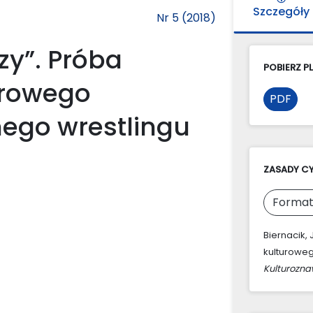
Szczegóły
Nr 5 (2018)
zy”. Próba
POBIERZ PL
turowego
PDF
nego wrestlingu
ZASADY C
Format
Biernacik, 
kulturoweg
Kulturozn