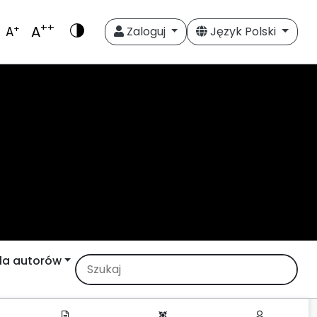
++
A
+
A
Zaloguj
Język Polski
la autorów