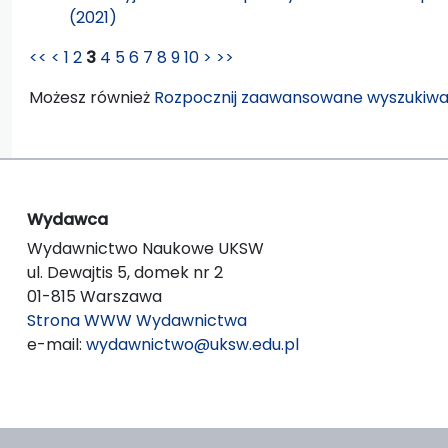
(2021)
<<
<
1
2
3
4
5
6
7
8
9
10
>
>>
Możesz również
Rozpocznij zaawansowane wyszukiwa
Wydawca
Wydawnictwo Naukowe UKSW
ul. Dewajtis 5, domek nr 2
01-815 Warszawa
Strona WWW Wydawnictwa
e-mail:
wydawnictwo@uksw.edu.pl