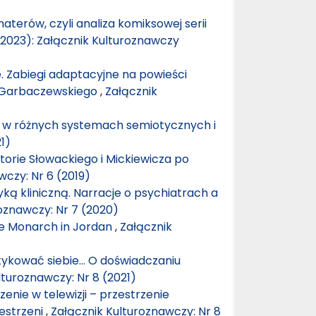
terów, czyli analiza komiksowej serii
(2023): Załącznik Kulturoznawczy
. Zabiegi adaptacyjne na powieści
a Garbaczewskiego
,
Załącznik
” w różnych systemach semiotycznych i
1)
storie Słowackiego i Mickiewicza po
wczy: Nr 6 (2019)
ką kliniczną. Narracje o psychiatrach a
oznawczy: Nr 7 (2020)
he Monarch in Jordan
,
Załącznik
ykować siebie… O doświadczaniu
lturoznawczy: Nr 8 (2021)
rzenie w telewizji – przestrzenie
zestrzeni
,
Załącznik Kulturoznawczy: Nr 8