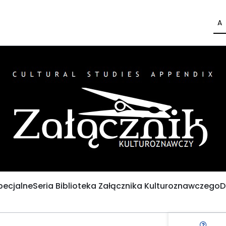
A
pecjalne
Seria Biblioteka Załącznika Kulturoznawczego
D