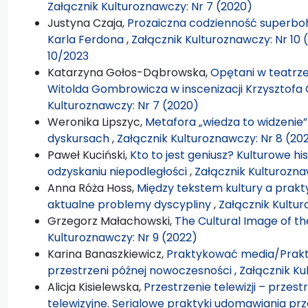
Załącznik Kulturoznawczy: Nr 7 (2020)
Justyna Czaja,
Prozaiczna codzienność superboha
Karla Ferdona
,
Załącznik Kulturoznawczy: Nr 10 
10/2023
Katarzyna Gołos-Dąbrowska,
Opętani w teatrze
Witolda Gombrowicza w inscenizacji Krzysztof
Kulturoznawczy: Nr 7 (2020)
Weronika Lipszyc,
Metafora „wiedza to widzenie
dyskursach
,
Załącznik Kulturoznawczy: Nr 8 (202
Paweł Kuciński,
Kto to jest geniusz? Kulturowe hi
odzyskaniu niepodległości
,
Załącznik Kulturozna
Anna Róża Hoss,
Między tekstem kultury a prakty
aktualne problemy dyscypliny
,
Załącznik Kultur
Grzegorz Małachowski,
The Cultural Image of t
Kulturoznawczy: Nr 9 (2022)
Karina Banaszkiewicz,
Praktykować media/Prakt
przestrzeni późnej nowoczesności
,
Załącznik Ku
Alicja Kisielewska,
Przestrzenie telewizji – przest
telewizyjne. Serialowe praktyki udomawiania pr