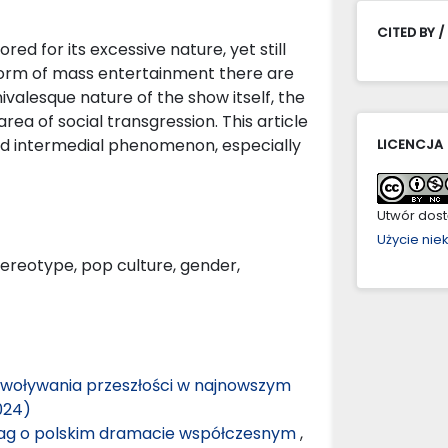
CITED BY /
ed for its excessive nature, yet still
 form of mass entertainment there are
ivalesque nature of the show itself, the
area of social transgression. This article
nd intermedial phenomenon, especially
LICENCJA
Utwór dostę
Użycie ni
tereotype, pop culture, gender,
zywoływania przeszłości w najnowszym
024)
uwag o polskim dramacie współczesnym
,