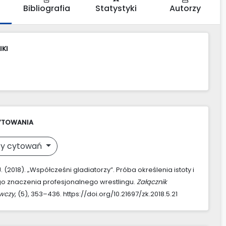
Bibliografia
Statystyki
Autorzy
IKI
YTOWANIA
y cytowań
J. (2018). „Współcześni gladiatorzy”. Próba określenia istoty i
o znaczenia profesjonalnego wrestlingu.
Załącznik
awczy
, (5), 353–436. https://doi.org/10.21697/zk.2018.5.21