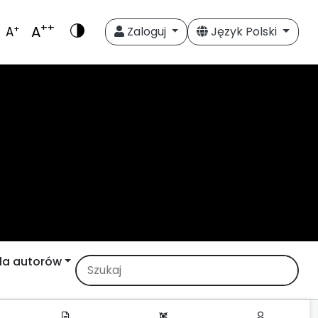
++
A
+
A
Zaloguj
Język Polski
la autorów