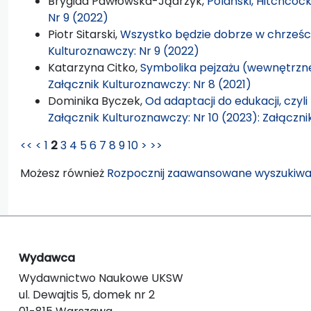
Brygida Pawłowska-Jądrzyk,
Polański, Hitchcoc
Nr 9 (2022)
Piotr Sitarski,
Wszystko będzie dobrze w chrześc
Kulturoznawczy: Nr 9 (2022)
Katarzyna Citko,
Symbolika pejzażu (wewnętrzn
Załącznik Kulturoznawczy: Nr 8 (2021)
Dominika Byczek,
Od adaptacji do edukacji, czyl
Załącznik Kulturoznawczy: Nr 10 (2023): Załączn
<<
<
1
2
3
4
5
6
7
8
9
10
>
>>
Możesz również
Rozpocznij zaawansowane wyszukiwa
Wydawca
Wydawnictwo Naukowe UKSW
ul. Dewajtis 5, domek nr 2