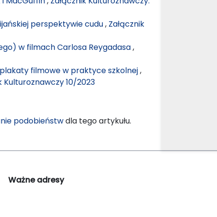
k i MacGuffin
,
Załącznik Kulturoznawczy:
ijańskiej perspektywie cudu
,
Załącznik
ego) w filmach Carlosa Reygadasa
,
i plakaty filmowe w praktyce szkolnej
,
ik Kulturoznawczy 10/2023
nie podobieństw
dla tego artykułu.
Ważne adresy