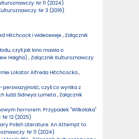
ulturoznawczy: Nr 11 (2024)
Kulturoznawczy: Nr 3 (2016)
ed Hitchcock i wideoeseje
,
Załącznik
lodu, czyli jak kino mawia o
drew Haigha)
,
Załącznik Kulturoznawczy:
 filmie Lokator Alfreda Hitchcocka
,
 -perswazyjność, czyli co wynika z
ch ludzi Sidneya Lumeta
,
Załącznik
mowym horrorem. Przypadek "Wilkołaka"
 Nr 12 (2025)
ry Polish Literature. An Attempt to
roznawczy: Nr 11 (2024)