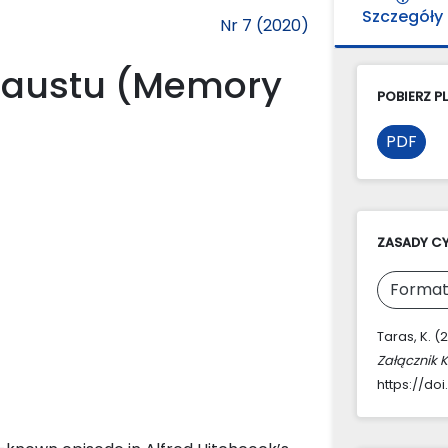
Szczegóły
Nr 7 (2020)
caustu (Memory
POBIERZ PL
PDF
ZASADY C
Format
Taras, K. 
Załącznik 
https://doi