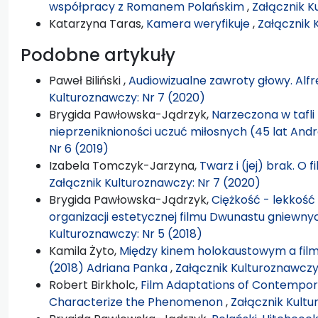
współpracy z Romanem Polańskim
,
Załącznik K
Katarzyna Taras,
Kamera weryfikuje
,
Załącznik 
Podobne artykuły
Paweł Biliński ,
Audiowizualne zawroty głowy. Alfr
Kulturoznawczy: Nr 7 (2020)
Brygida Pawłowska-Jądrzyk,
Narzeczona w tafli 
nieprzeniknioności uczuć miłosnych (45 lat An
Nr 6 (2019)
Izabela Tomczyk-Jarzyna,
Twarz i (jej) brak. O
Załącznik Kulturoznawczy: Nr 7 (2020)
Brygida Pawłowska-Jądrzyk,
Ciężkość - lekkość
organizacji estetycznej filmu Dwunastu gniewny
Kulturoznawczy: Nr 5 (2018)
Kamila Żyto,
Między kinem holokaustowym a fil
(2018) Adriana Panka
,
Załącznik Kulturoznawczy:
Robert Birkholc,
Film Adaptations of Contempora
Characterize the Phenomenon
,
Załącznik Kultu