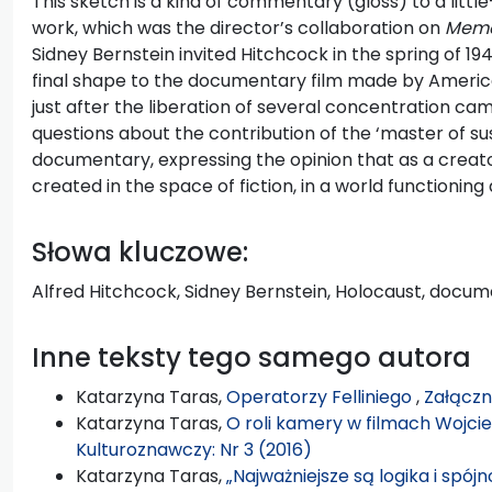
This sketch is a kind of commentary (gloss) to a litt
work, which was the director’s collaboration on
Memo
Sidney Bernstein invited Hitchcock in the spring of 194
final shape to the documentary film made by American
just after the liberation of several concentration ca
questions about the contribution of the ‘master of sus
documentary, expressing the opinion that as a creato
created in the space of fiction, in a world functioning
Słowa kluczowe:
Alfred Hitchcock, Sidney Bernstein, Holocaust, docum
Inne teksty tego samego autora
Katarzyna Taras,
Operatorzy Felliniego
,
Załączn
Katarzyna Taras,
O roli kamery w filmach Wojc
Kulturoznawczy: Nr 3 (2016)
Katarzyna Taras,
„Najważniejsze są logika i spójn