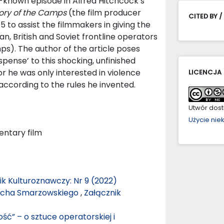
le-known episode in Alfred Hitchcock’s
ry of the Camps
(the film producer
CITED BY /
5 to assist the filmmakers in giving the
, British and Soviet frontline operators
mps). The author of the article poses
pense’ to this shocking, unfinished
r he was only interested in violence
LICENCJA
 according to the rules he invented.
Utwór dostę
Użycie ni
entary film
ik Kulturoznawczy: Nr 9 (2022)
iecha Smarzowskiego
,
Załącznik
ość” – o sztuce operatorskiej i