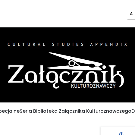
A
pecjalne
Seria Biblioteka Załącznika Kulturoznawczego
D