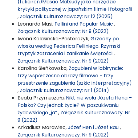
(fūkeiron)Masao Matsudy jako narzędzie
krytyki politycznej w japońskim filmie i fotografii
,
Załącznik Kulturoznawczy: Nr 12 (2025)
Leonardo Masi,
Fellini and Popular Music
,
Załącznik Kulturoznawczy: Nr 9 (2022)
Iwona Kolasińska-Pasterczyk,
Grzechy po
włosku według Federica Felliniego. Rzymski
tryptyk zatracenia i zanikanie świętości
,
Załącznik Kulturoznawczy: Nr 9 (2022)
Karolina Sieńkowska,
Zagubieni w labiryncie:
trzy współczesne obrazy filmowe – trzy
przestrzenie zagubienia (szkic interpretacyjny)
,
Załącznik Kulturoznawczy: Nr 1 (2014)
Beata Przymuszała,
Nikt nie woła Józefa Hena –
Polska? Czy jednak życie? W poszukiwaniu
żydowskiego „ja”
,
Załącznik Kulturoznawczy: Nr
9 (2022)
Arkadiusz Morawiec,
Józef Hen i Józef Bau
,
Załącznik Kulturoznawczy: Nr 9 (2022)