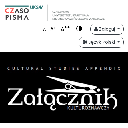
++
A
+
A
Zaloguj
A
Język Polski