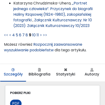
Katarzyna Chrudzimska-Uhera,
„Portret
jednego człowieka”. Przyczynek do biografii
Haliny Rząsowej (1924–1980), zakopiańskiej
fotografki
,
Załącznik Kulturoznawczy: Nr 10
(2023): Załącznik Kulturoznawczy 10/2023
<<
<
4
5
6
7
8
9
10
11
>
>>
Możesz również
Rozpocznij zaawansowane
wyszukiwanie podobieństw
dla tego artykułu.
Szczegóły
Bibliografia
Statystyki
Autorzy
POBIERZ PLIKI
PDF