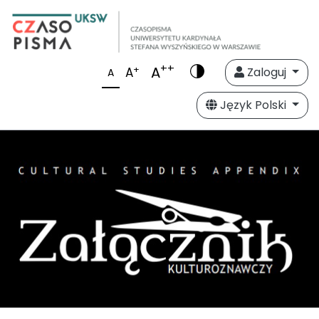
++
A
+
A
Zaloguj
A
Język Polski