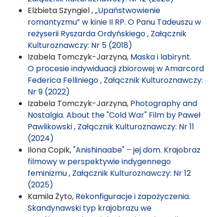
Elżbieta Szyngiel ,
„Upaństwowienie
romantyzmu” w kinie II RP. O Panu Tadeuszu w
reżyserii Ryszarda Ordyńskiego
,
Załącznik
Kulturoznawczy: Nr 5 (2018)
Izabela Tomczyk-Jarzyna,
Maska i labirynt.
O procesie indywiduacji zbiorowej w Amarcord
Federica Felliniego
,
Załącznik Kulturoznawczy:
Nr 9 (2022)
Izabela Tomczyk-Jarzyna,
Photography and
Nostalgia. About the "Cold War" Film by Paweł
Pawlikowski
,
Załącznik Kulturoznawczy: Nr 11
(2024)
Ilona Copik,
"Anishinaabe" – jej dom. Krajobraz
filmowy w perspektywie indygennego
feminizmu
,
Załącznik Kulturoznawczy: Nr 12
(2025)
Kamila Żyto,
Rekonfiguracje i zapożyczenia.
Skandynawski typ krajobrazu we