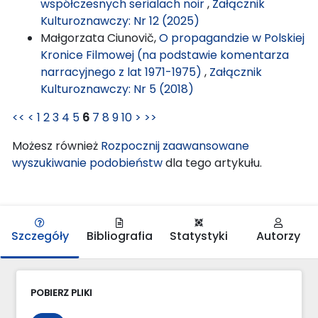
współczesnych serialach noir
,
Załącznik
Kulturoznawczy: Nr 12 (2025)
Małgorzata Ciunovič,
O propagandzie w Polskiej
Kronice Filmowej (na podstawie komentarza
narracyjnego z lat 1971-1975)
,
Załącznik
Kulturoznawczy: Nr 5 (2018)
<<
<
1
2
3
4
5
6
7
8
9
10
>
>>
Możesz również
Rozpocznij zaawansowane
wyszukiwanie podobieństw
dla tego artykułu.
Szczegóły
Bibliografia
Statystyki
Autorzy
POBIERZ PLIKI