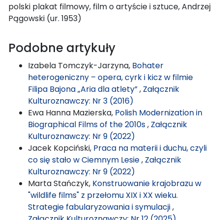
polski plakat filmowy, film o artyście i sztuce, Andrzej
Pągowski (ur. 1953)
Podobne artykuły
Izabela Tomczyk-Jarzyna,
Bohater
heterogeniczny – opera, cyrk i kicz w filmie
Filipa Bajona „Aria dla atlety”
,
Załącznik
Kulturoznawczy: Nr 3 (2016)
Ewa Hanna Mazierska,
Polish Modernization in
Biographical Films of the 2010s
,
Załącznik
Kulturoznawczy: Nr 9 (2022)
Jacek Kopciński,
Praca na materii i duchu, czyli
co się stało w Ciemnym Lesie
,
Załącznik
Kulturoznawczy: Nr 9 (2022)
Marta Stańczyk,
Konstruowanie krajobrazu w
"wildlife films" z przełomu XIX i XX wieku.
Strategie fabularyzowania i symulacji
,
Załącznik Kulturoznawczy: Nr 12 (2025)