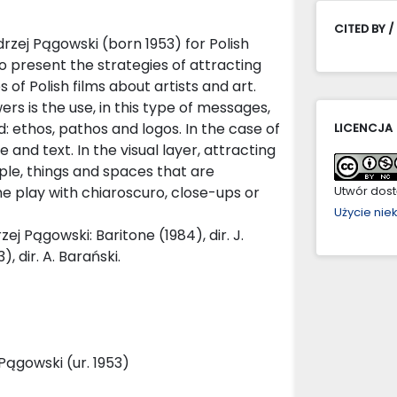
CITED BY /
rzej Pągowski (born 1953) for Polish
 to present the strategies of attracting
 of Polish films about artists and art.
ers is the use, in this type of messages,
d: ethos, pathos and logos. In the case of
LICENCJA
and text. In the visual layer, attracting
ple, things and spaces that are
he play with chiaroscuro, close-ups or
Utwór dostę
Użycie ni
ej Pągowski: Baritone (1984), dir. J.
, dir. A. Barański.
 Pągowski (ur. 1953)