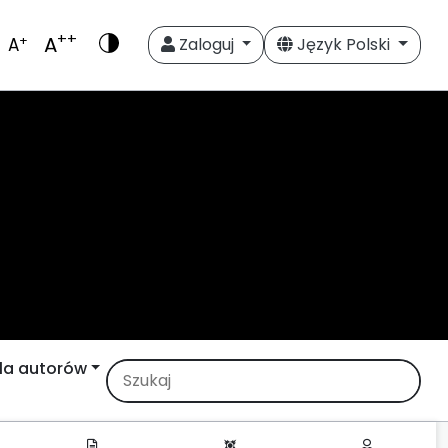
++
A
+
A
Zaloguj
Język Polski
la autorów