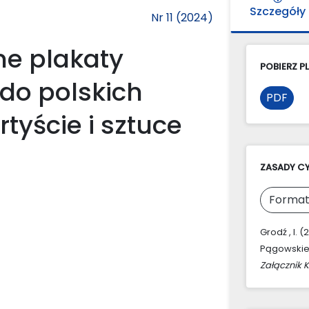
Szczegóły
Nr 11 (2024)
e plakaty
POBIERZ PL
do polskich
PDF
tyście i sztuce
ZASADY C
Format
Grodź , I.
Pągowskieg
Załącznik 