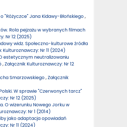
– o "Różyczce" Jana Kidawy-Błońskiego
,
tów. Rola pejzażu w wybranych filmach
y: Nr 12 (2025)
udowy widz. Społeczno-kulturowe źródła
k Kulturoznawczy: Nr 11 (2024)
 O estetycznym neutralizowaniu
bó
,
Załącznik Kulturoznawczy: Nr 12
iecha Smarzowskiego
,
Załącznik
 Polski. W sprawie "Czerwonych tarcz"
czy: Nr 12 (2025)
ta. O wizerunku Nowego Jorku w
uroznawczy: Nr 1 (2014)
Skiby jako adaptacja opowiadań
zy: Nr 11 (2024)