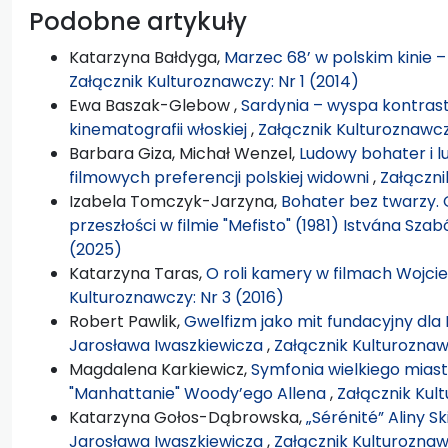
Podobne artykuły
Katarzyna Bałdyga,
Marzec 68’ w polskim kinie 
Załącznik Kulturoznawczy: Nr 1 (2014)
Ewa Baszak-Glebow ,
Sardynia – wyspa kontras
kinematografii włoskiej
,
Załącznik Kulturoznawcz
Barbara Giza, Michał Wenzel,
Ludowy bohater i l
filmowych preferencji polskiej widowni
,
Załączni
Izabela Tomczyk-Jarzyna,
Bohater bez twarzy.
przeszłości w filmie "Mefisto" (1981) Istvána Sza
(2025)
Katarzyna Taras,
O roli kamery w filmach Wojc
Kulturoznawczy: Nr 3 (2016)
Robert Pawlik,
Gwelfizm jako mit fundacyjny dla
Jarosława Iwaszkiewicza
,
Załącznik Kulturoznaw
Magdalena Karkiewicz,
Symfonia wielkiego mias
"Manhattanie" Woody’ego Allena
,
Załącznik Kult
Katarzyna Gołos-Dąbrowska,
„Sérénité” Aliny 
Jarosława Iwaszkiewicza
,
Załącznik Kulturoznawc