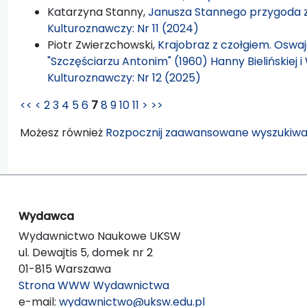
Katarzyna Stanny,
Janusza Stannego przygoda 
Kulturoznawczy: Nr 11 (2024)
Piotr Zwierzchowski,
Krajobraz z czołgiem. Oswaj
"Szczęściarzu Antonim" (1960) Hanny Bielińskiej
Kulturoznawczy: Nr 12 (2025)
<<
<
2
3
4
5
6
7
8
9
10
11
>
>>
Możesz również
Rozpocznij zaawansowane wyszukiwa
Wydawca
Wydawnictwo Naukowe UKSW
ul. Dewajtis 5, domek nr 2
01-815 Warszawa
Strona WWW Wydawnictwa
e-mail:
wydawnictwo@uksw.edu.pl