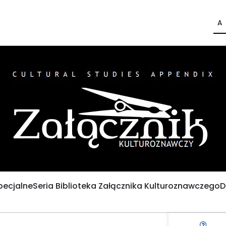
A
pecjalne
Seria Biblioteka Załącznika Kulturoznawczego
D