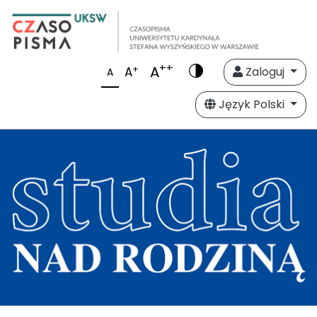
++
A
+
A
Zaloguj
A
Język Polski