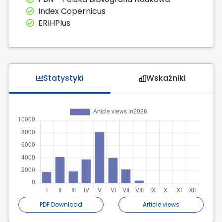
Index Copernicus
ERIHPlus
Statystyki
Wskaźniki
PDF Download
Article views