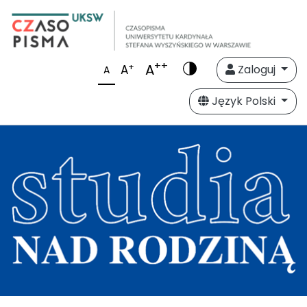
++
A
+
A
Zaloguj
A
Język Polski